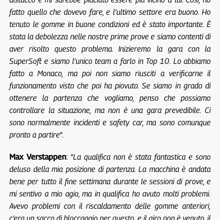
fatto quello che dovevo fare, e l’ultimo settore era buono. Ho
tenuto le gomme in buone condizioni ed è stato importante. È
stata la debolezza nelle nostre prime prove e siamo contenti di
aver risolto questo problema. Inizieremo la gara con la
SuperSoft e siamo l’unico team a farlo in Top 10. Lo abbiamo
fatto a Monaco, ma poi non siamo riusciti a verificarne il
funzionamento visto che poi ha piovuto. Se siamo in grado di
ottenere la partenza che vogliamo, penso che possiamo
controllare la situazione, ma non è una gara prevedibile. Ci
sono normalmente incidenti e safety car, ma sono comunque
pronto a partire
“.
Max Verstappen
: “
La qualifica non è stata fantastica e sono
deluso della mia posizione di partenza. La macchina è andata
bene per tutto il fine settimana durante le sessioni di prove, e
mi sentivo a mio agio, ma in qualifica ho avuto molti problemi.
Avevo problemi con il riscaldamento delle gomme anteriori,
c’era un sacco di bloccaggio per questo, e il giro non è venuto, il