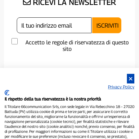
RICEVI LA NEWSLETTER
Accetto le regole di riservatezza di questo
sito
Privacy Policy
Il rispetto della tua riservatezza è la nostra priorità
Il Titolare 66communication Srls, con sede legale in Via Rebecchino 18 – 27020
Battuda (PV) utilizza cookie di prima e terze parti, per assicurare il corretto
funzionamento del sito, migliorarne la funzionalità e offrirvi un’esperienza di
navigazione personalizzata (cookie tecnici), per finalità statistiche e rilevare
P300.it è una Testata Giornalistica indipendente
l’audience del nostro sito (cookie analitici) nonché, previo consenso, per finalità
di profilazione. Per maggiori informazioni su come il Titolare utilizza i cookie o
Registrazione numero 1/2021 del 1/2/2021 - Tribunale di Pavia
per modificare le sue preferenze (incluso revocare il consenso, se prestato),
Proprietario ed editore:
66communication Srls
- P.IVA