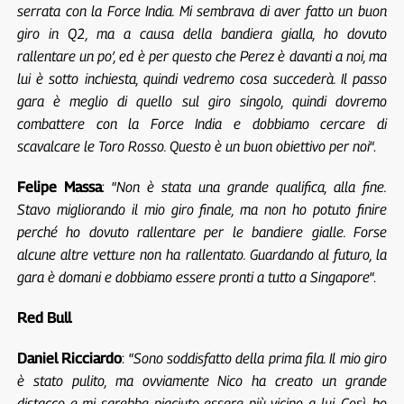
serrata con la Force India. Mi sembrava di aver fatto un buon
giro in Q2, ma a causa della bandiera gialla, ho dovuto
rallentare un po’, ed è per questo che Perez è davanti a noi, ma
lui è sotto inchiesta, quindi vedremo cosa succederà. Il passo
gara è meglio di quello sul giro singolo, quindi dovremo
combattere con la Force India e dobbiamo cercare di
scavalcare le Toro Rosso. Questo è un buon obiettivo per noi
“.
Felipe Massa
: “
Non è stata una grande qualifica, alla fine.
Stavo migliorando il mio giro finale, ma non ho potuto finire
perché ho dovuto rallentare per le bandiere gialle. Forse
alcune altre vetture non ha rallentato. Guardando al futuro, la
gara è domani e dobbiamo essere pronti a tutto a Singapore
“.
Red Bull
Daniel Ricciardo
: “
Sono soddisfatto della prima fila. Il mio giro
è stato pulito, ma ovviamente Nico ha creato un grande
distacco e mi sarebbe piaciuto essere più vicino a lui. Così, ho