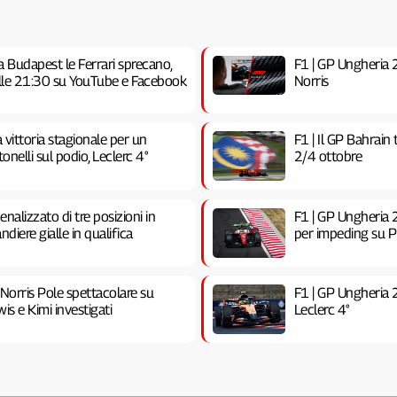
a Budapest le Ferrari sprecano,
F1 | GP Ungheria 20
 alle 21:30 su YouTube e Facebook
Norris
vittoria stagionale per un
F1 | Il GP Bahrain
nelli sul podio, Leclerc 4°
2/4 ottobre
nalizzato di tre posizioni in
F1 | GP Ungheria 2
ndiere gialle in qualifica
per impeding su Pia
 Norris Pole spettacolare su
F1 | GP Ungheria 
is e Kimi investigati
Leclerc 4°