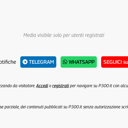
Media visibile solo per utenti registrati
otifiche
TELEGRAM
WHATSAPP
SEGUICI s
izzando da visitatore.
Accedi
o
registrati
per navigare su P300.it con alc
 se parziale, dei contenuti pubblicati su P300.it senza autorizzazione scri