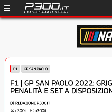
F1
GP SAN PAOLO
F1 | GP SAN PAOLO 2022: GRIG
PENALITÀ E SET A DISPOSIZIO
Di:
REDAZIONE P300.IT
p300it
p300it