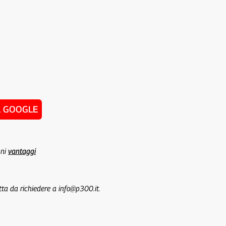
u GOOGLE
uni
vantaggi
tta da richiedere a info@p300.it.