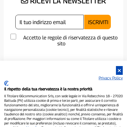
RICEVI LA NEWSLETTER
Accetto le regole di riservatezza di questo
sito
Privacy Policy
Il rispetto della tua riservatezza è la nostra priorità
Il Titolare 66communication Srls, con sede legale in Via Rebecchino 18 – 27020
Battuda (PV) utilizza cookie di prima e terze parti, per assicurare il corretto
funzionamento del sito, migliorarne la funzionalità e offrirvi un’esperienza di
navigazione personalizzata (cookie tecnici), per finalità statistiche e rilevare
P300.it è una Testata Giornalistica indipendente
l’audience del nostro sito (cookie analitici) nonché, previo consenso, per finalità
di profilazione. Per maggiori informazioni su come il Titolare utilizza i cookie o
Registrazione numero 1/2021 del 1/2/2021 - Tribunale di Pavia
per modificare le sue preferenze (incluso revocare il consenso, se prestato),
Proprietario ed editore:
66communication Srls
- P.IVA