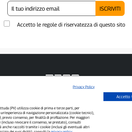
Accetto le regole di riservatezza di questo sito
Privacy Policy
P300.it è una Testata Giornalistica indipendente
Accetto 
Registrazione numero 1/2021 del 1/2/2021 - Tribunale di Pavia
Proprietario ed editore:
66communication Srls
- P.IVA 02798890188
uda (PV) utilizza cookie di prima e terze parti, per
Direttore Responsabile:
Alessandro Secchi
- Vicedirettore:
Federico Benedusi
i un’esperienza di navigazione personalizzata (cookie tecnici),
Privacy Policy
-
Cookie Policy
é, previo consenso, per finalità di profilazione. Per maggiori
 (incluso revocare il consenso, se prestato), consulti
"Se è successo davvero, lo trovi su P300.it"
i anche raccolti tramite i cookie (inclusi gli eventuali altri
cizio dei suoi diritti), consulti la
privacy policy
.