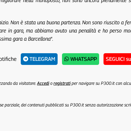
 migliorare nella monoposto, non sono ancora pienamente s
’inizio. Non è stata una buona partenza. Non sono riuscito a
are in gara, ma abbiamo avuto una penalità e ho perso molto
ssima gara a Barcellona
“.
otifiche
TELEGRAM
WHATSAPP
SEGUICI s
izzando da visitatore.
Accedi
o
registrati
per navigare su P300.it con alc
 se parziale, dei contenuti pubblicati su P300.it senza autorizzazione scri