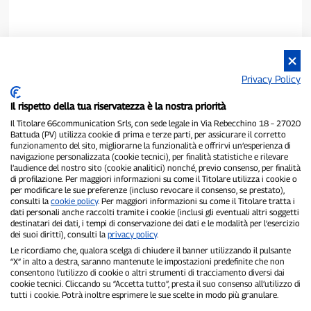
Privacy Policy
Il rispetto della tua riservatezza è la nostra priorità
Il Titolare 66communication Srls, con sede legale in Via Rebecchino 18 – 27020
Battuda (PV) utilizza cookie di prima e terze parti, per assicurare il corretto
funzionamento del sito, migliorarne la funzionalità e offrirvi un’esperienza di
navigazione personalizzata (cookie tecnici), per finalità statistiche e rilevare
P300.it è una Testata Giornalistica indipendente
l’audience del nostro sito (cookie analitici) nonché, previo consenso, per finalità
di profilazione. Per maggiori informazioni su come il Titolare utilizza i cookie o
Registrazione numero 1/2021 del 1/2/2021 - Tribunale di Pavia
per modificare le sue preferenze (incluso revocare il consenso, se prestato),
Proprietario ed editore:
66communication Srls
- P.IVA
consulti la
cookie policy
. Per maggiori informazioni su come il Titolare tratta i
02798890188
dati personali anche raccolti tramite i cookie (inclusi gli eventuali altri soggetti
Direttore Responsabile:
Alessandro Secchi
- Vicedirettore:
Federico
destinatari dei dati, i tempi di conservazione dei dati e le modalità per l’esercizio
Benedusi
dei suoi diritti), consulti la
privacy policy
.
Privacy Policy
-
Cookie Policy
Le ricordiamo che, qualora scelga di chiudere il banner utilizzando il pulsante
“X” in alto a destra, saranno mantenute le impostazioni predefinite che non
consentono l’utilizzo di cookie o altri strumenti di tracciamento diversi dai
"Se è successo davvero, lo trovi su P300.it"
cookie tecnici. Cliccando su “Accetta tutto”, presta il suo consenso all’utilizzo di
tutti i cookie. Potrà inoltre esprimere le sue scelte in modo più granulare.
Copyright © P300.it 2012-2026