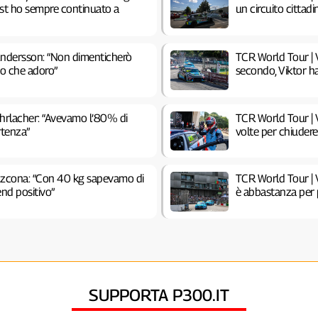
test ho sempre continuato a
un circuito cittadi
Andersson: “Non dimenticherò
TCR World Tour | V
ito che adoro”
secondo, Viktor h
Ehrlacher: “Avevamo l’80% di
TCR World Tour | V
rtenza”
volte per chiuder
Azcona: “Con 40 kg sapevamo di
TCR World Tour | 
end positivo”
è abbastanza per 
SUPPORTA P300.IT