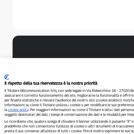
Il rispetto della tua riservatezza è la nostra priorità
Il Titolare 66communication Srls, con sede legale in Via Rebecchino 18 – 27020 Batt
assicurare il corretto funzionamento del sito, migliorarne la funzionalità e offrirv
per finalità statistiche e rilevare l’audience del nostro sito (cookie analitici) nonch
informazioni su come il Titolare utilizza i cookie o per modificare le sue preferenze
la
cookie policy
. Per maggiori informazioni su come il Titolare tratta i dati personal
soggetti destinatari dei dati, i tempi di conservazione dei dati e le modalità per l’eser
Le ricordiamo che, qualora scelga di chiudere il banner utilizzando il pulsante “X”
predefinite che non consentono l’utilizzo di cookie o altri strumenti di tracciament
presta il suo consenso all’utilizzo di tutti i cookie. Potrà inoltre esprimere le sue 