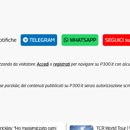
otifiche
TELEGRAM
WHATSAPP
SEGUICI s
izzando da visitatore.
Accedi
o
registrati
per navigare su P300.it con alc
 se parziale, dei contenuti pubblicati su P300.it senza autorizzazione scri
rickley: “Ho massimizzato ogni
TCR World Tour | V