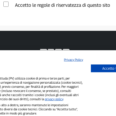
Accetto le regole di riservatezza di questo sito
Privacy Policy
P300.it è una Testata Giornalistica indipendente
Accetto 
Registrazione numero 1/2021 del 1/2/2021 - Tribunale di Pavia
Proprietario ed editore:
66communication Srls
- P.IVA 02798890188
Direttore Responsabile:
Alessandro Secchi
- Vicedirettore:
Federico Benedusi
uda (PV) utilizza cookie di prima e terze parti, per
i un’esperienza di navigazione personalizzata (cookie tecnici),
Privacy Policy
-
Cookie Policy
é, previo consenso, per finalità di profilazione. Per maggiori
 (incluso revocare il consenso, se prestato), consulti
"Se è successo davvero, lo trovi su P300.it"
i anche raccolti tramite i cookie (inclusi gli eventuali altri
cizio dei suoi diritti), consulti la
privacy policy
.
Copyright © P300.it 2012-2026
 in alto a destra, saranno mantenute le impostazioni
o diversi dai cookie tecnici. Cliccando su “Accetta tutto”,
scelte in modo più granulare.