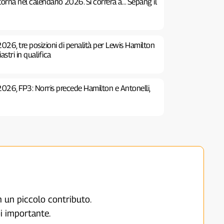
 torna nel calendario 2026. Si correrà a… Sepang il
026, tre posizioni di penalità per Lewis Hamilton
stri in qualifica
2026, FP3: Norris precede Hamilton e Antonelli,
on un piccolo contributo.
i importante.