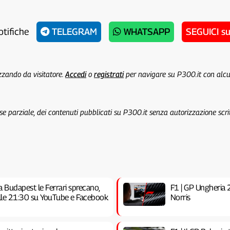
otifiche
TELEGRAM
WHATSAPP
SEGUICI s
izzando da visitatore.
Accedi
o
registrati
per navigare su P300.it con alc
 se parziale, dei contenuti pubblicati su P300.it senza autorizzazione scri
a Budapest le Ferrari sprecano,
F1 | GP Ungheria 20
 alle 21:30 su YouTube e Facebook
Norris