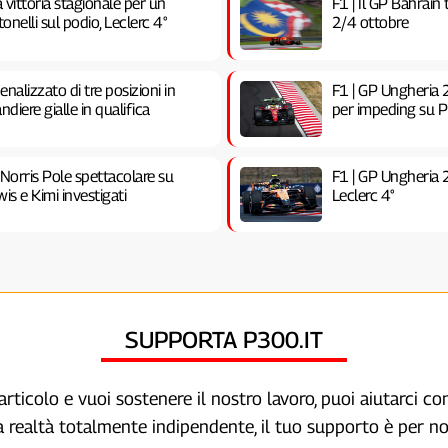
vittoria stagionale per un
F1 | Il GP Bahrain
nelli sul podio, Leclerc 4°
2/4 ottobre
nalizzato di tre posizioni in
F1 | GP Ungheria 2
ndiere gialle in qualifica
per impeding su Pia
 Norris Pole spettacolare su
F1 | GP Ungheria 
is e Kimi investigati
Leclerc 4°
SUPPORTA P300.IT
articolo e vuoi sostenere il nostro lavoro, puoi aiutarci c
a realtà totalmente indipendente, il tuo supporto è per no