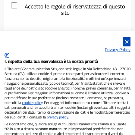
Accetto le regole di riservatezza di questo
sito
Privacy Policy
Il rispetto della tua riservatezza è la nostra priorità
Il Titolare 66communication Srls, con sede legale in Via Rebecchino 18 – 27020
Battuda (PV) utilizza cookie di prima e terze parti, per assicurare il corretto
funzionamento del sito, migliorarne la funzionalità e offrirvi un’esperienza di
navigazione personalizzata (cookie tecnici), per finalità statistiche e rilevare
P300.it è una Testata Giornalistica indipendente
l’audience del nostro sito (cookie analitici) nonché, previo consenso, per finalità
di profilazione. Per maggiori informazioni su come il Titolare utilizza i cookie o
Registrazione numero 1/2021 del 1/2/2021 - Tribunale di Pavia
per modificare le sue preferenze (incluso revocare il consenso, se prestato),
Proprietario ed editore:
66communication Srls
- P.IVA
consulti la
cookie policy
. Per maggiori informazioni su come il Titolare tratta i
02798890188
dati personali anche raccolti tramite i cookie (inclusi gli eventuali altri soggetti
Direttore Responsabile:
Alessandro Secchi
- Vicedirettore:
Federico
destinatari dei dati, i tempi di conservazione dei dati e le modalità per l’esercizio
Benedusi
dei suoi diritti), consulti la
privacy policy
.
Privacy Policy
-
Cookie Policy
Le ricordiamo che, qualora scelga di chiudere il banner utilizzando il pulsante
“X” in alto a destra, saranno mantenute le impostazioni predefinite che non
consentono l’utilizzo di cookie o altri strumenti di tracciamento diversi dai
"Se è successo davvero, lo trovi su P300.it"