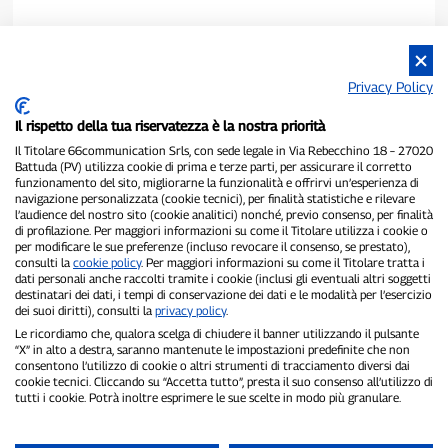
Privacy Policy
Il rispetto della tua riservatezza è la nostra priorità
Il Titolare 66communication Srls, con sede legale in Via Rebecchino 18 – 27020
Battuda (PV) utilizza cookie di prima e terze parti, per assicurare il corretto
funzionamento del sito, migliorarne la funzionalità e offrirvi un’esperienza di
navigazione personalizzata (cookie tecnici), per finalità statistiche e rilevare
P300.it è una Testata Giornalistica indipendente
l’audience del nostro sito (cookie analitici) nonché, previo consenso, per finalità
di profilazione. Per maggiori informazioni su come il Titolare utilizza i cookie o
Registrazione numero 1/2021 del 1/2/2021 - Tribunale di Pavia
per modificare le sue preferenze (incluso revocare il consenso, se prestato),
Proprietario ed editore:
66communication Srls
- P.IVA
consulti la
cookie policy
. Per maggiori informazioni su come il Titolare tratta i
02798890188
dati personali anche raccolti tramite i cookie (inclusi gli eventuali altri soggetti
Direttore Responsabile:
Alessandro Secchi
- Vicedirettore:
Federico
destinatari dei dati, i tempi di conservazione dei dati e le modalità per l’esercizio
Benedusi
dei suoi diritti), consulti la
privacy policy
.
Privacy Policy
-
Cookie Policy
Le ricordiamo che, qualora scelga di chiudere il banner utilizzando il pulsante
“X” in alto a destra, saranno mantenute le impostazioni predefinite che non
consentono l’utilizzo di cookie o altri strumenti di tracciamento diversi dai
"Se è successo davvero, lo trovi su P300.it"
cookie tecnici. Cliccando su “Accetta tutto”, presta il suo consenso all’utilizzo di
tutti i cookie. Potrà inoltre esprimere le sue scelte in modo più granulare.
Copyright © P300.it 2012-2026