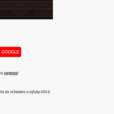
u GOOGLE
uni
vantaggi
tta da richiedere a info@p300.it.