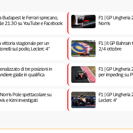
a Budapest le Ferrari sprecano,
F1 | GP Ungheria 20
 alle 21:30 su YouTube e Facebook
Norris
vittoria stagionale per un
F1 | Il GP Bahrain
nelli sul podio, Leclerc 4°
2/4 ottobre
nalizzato di tre posizioni in
F1 | GP Ungheria 2
ndiere gialle in qualifica
per impeding su Pia
 Norris Pole spettacolare su
F1 | GP Ungheria 
is e Kimi investigati
Leclerc 4°