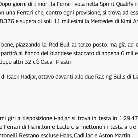
Dopo giorni di timori, la Ferrari vola nella Sprint Qualif
 una Ferrari che, contro ogni previsione, si trova ad ess
1:28.376 e supera di soli 11 millesimi la Mercedes di Kimi A
.
 bene, piazzando la Red Bull al terzo posto, ma già ad o
 partirà al fianco dell’olandese staccato di appena 6 mil
dopo altri 32 c’è Oscar Piastri.
 di Isack Hadjar, ottavo davanti alle due Racing Bulls di 
 giri a disposizione Hadjar si trova in testa in 1:29.470,
 Ferrari di Hamilton e Leclerc si mettono in testa a tre m
Antonelli. Restano escluse Haas, Cadillac e Aston Martin.