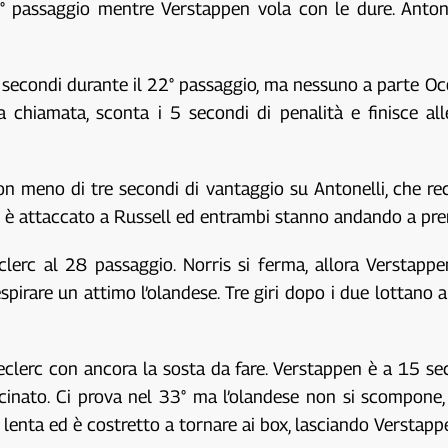
20° passaggio mentre Verstappen vola con le dure. Anton
 secondi durante il 22° passaggio, ma nessuno a parte Oco
a chiamata, sconta i 5 secondi di penalità e finisce al
n meno di tre secondi di vantaggio su Antonelli, che re
n è attaccato a Russell ed entrambi stanno andando a prend
eclerc al 28 passaggio. Norris si ferma, allora Verstapp
pirare un attimo l’olandese. Tre giri dopo i due lottano 
lerc con ancora la sosta da fare. Verstappen è a 15 seco
vvicinato. Ci prova nel 33° ma l’olandese non si scompon
 lenta ed è costretto a tornare ai box, lasciando Verstapp