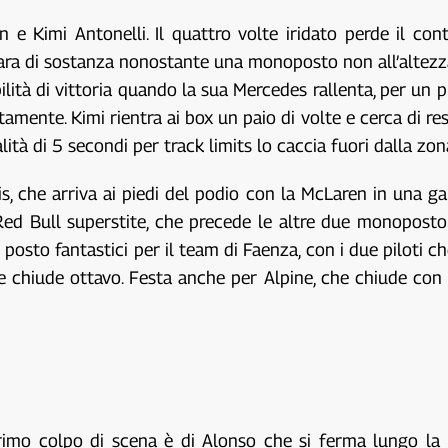
 e Kimi Antonelli. Il quattro volte iridato perde il con
ra di sostanza nonostante una monoposto non all’altezza 
ibilità di vittoria quando la sua Mercedes rallenta, per un
ttamente. Kimi rientra ai box un paio di volte e cerca di r
ità di 5 secondi per track limits lo caccia fuori dalla zon
s, che arriva ai piedi del podio con la McLaren in una g
Red Bull superstite, che precede le altre due monoposto 
posto fantastici per il team di Faenza, con i due piloti c
e chiude ottavo. Festa anche per Alpine, che chiude con 
primo colpo di scena è di Alonso che si ferma lungo la pi