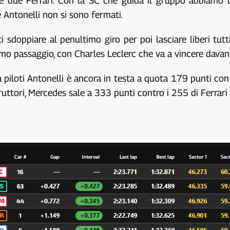
e due Ferrari. Con la SC che guida il gruppo abbiamo Le
e Antonelli non si sono fermati.
sdoppiare al penultimo giro per poi lasciare liberi tutti 
timo passaggio, con Charles Leclerc che va a vincere davan
ica piloti Antonelli è ancora in testa a quota 179 punti c
uttori, Mercedes sale a 333 punti contro i 255 di Ferrari