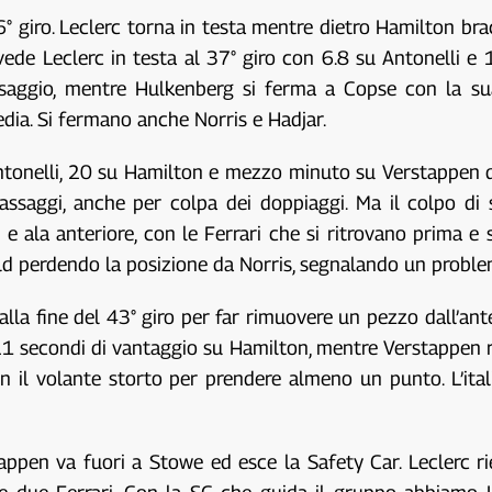
 36° giro. Leclerc torna in testa mentre dietro Hamilton br
ede Leclerc in testa al 37° giro con 6.8 su Antonelli e 
assaggio, mentre Hulkenberg si ferma a Copse con la s
ia. Si fermano anche Norris e Hadjar.
onelli, 20 su Hamilton e mezzo minuto su Verstappen qua
saggi, anche per colpa dei doppiaggi. Ma il colpo di sc
ala anteriore, con le Ferrari che si ritrovano prima e 
ield perdendo la posizione da Norris, segnalando un probl
alla fine del 43° giro per far rimuovere un pezzo dall’ante
1 secondi di vantaggio su Hamilton, mentre Verstappen rin
n il volante storto per prendere almeno un punto. L’ita
tappen va fuori a Stowe ed esce la Safety Car. Leclerc r