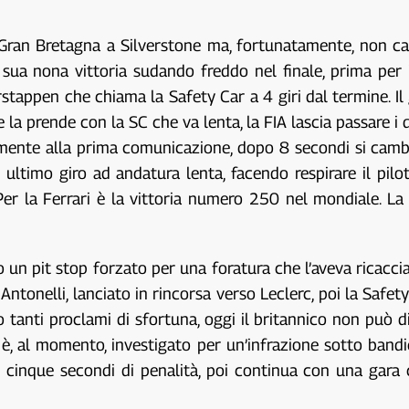
Gran Bretagna a Silverstone ma, fortunatamente, non cam
ua nona vittoria sudando freddo nel finale, prima per i
erstappen che chiama la Safety Car a 4 giri dal termine. I
la prende con la SC che va lenta, la FIA lascia passare i 
mente alla prima comunicazione, dopo 8 secondi si cambi
ltimo giro ad andatura lenta, facendo respirare il pilot
 Per la Ferrari è la vittoria numero 250 nel mondiale. La
 un pit stop forzato per una foratura che l’aveva ricacciat
Antonelli, lanciato in rincorsa verso Leclerc, poi la Safet
 tanti proclami di sfortuna, oggi il britannico non può d
o è, al momento, investigato per un’infrazione sotto band
 cinque secondi di penalità, poi continua con una gara c