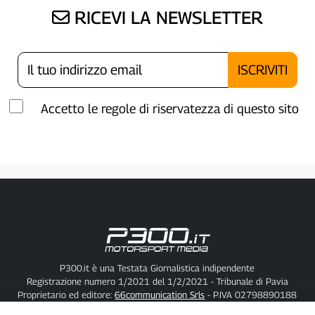
RICEVI LA NEWSLETTER
Accetto le regole di riservatezza di questo sito
P300.it è una Testata Giornalistica indipendente
Registrazione numero 1/2021 del 1/2/2021 - Tribunale di Pavia
Proprietario ed editore:
66communication Srls
- P.IVA 02798890188
Direttore Responsabile:
Alessandro Secchi
- Vicedirettore:
Federico Benedusi