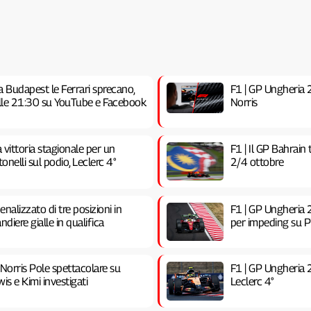
a Budapest le Ferrari sprecano,
F1 | GP Ungheria 20
 alle 21:30 su YouTube e Facebook
Norris
vittoria stagionale per un
F1 | Il GP Bahrain
nelli sul podio, Leclerc 4°
2/4 ottobre
nalizzato di tre posizioni in
F1 | GP Ungheria 2
ndiere gialle in qualifica
per impeding su Pia
 Norris Pole spettacolare su
F1 | GP Ungheria 
is e Kimi investigati
Leclerc 4°