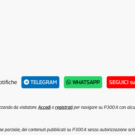
otifiche
TELEGRAM
WHATSAPP
SEGUICI s
izzando da visitatore.
Accedi
o
registrati
per navigare su P300.it con alc
 se parziale, dei contenuti pubblicati su P300.it senza autorizzazione scri