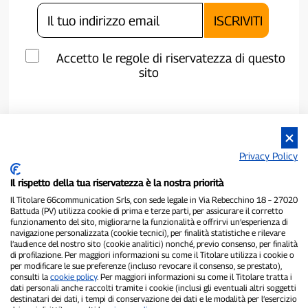
Accetto le regole di riservatezza di questo
sito
Privacy Policy
Il rispetto della tua riservatezza è la nostra priorità
Il Titolare 66communication Srls, con sede legale in Via Rebecchino 18 – 27020
Battuda (PV) utilizza cookie di prima e terze parti, per assicurare il corretto
funzionamento del sito, migliorarne la funzionalità e offrirvi un’esperienza di
navigazione personalizzata (cookie tecnici), per finalità statistiche e rilevare
P300.it è una Testata Giornalistica indipendente
l’audience del nostro sito (cookie analitici) nonché, previo consenso, per finalità
di profilazione. Per maggiori informazioni su come il Titolare utilizza i cookie o
Registrazione numero 1/2021 del 1/2/2021 - Tribunale di Pavia
per modificare le sue preferenze (incluso revocare il consenso, se prestato),
Proprietario ed editore:
66communication Srls
- P.IVA
consulti la
cookie policy
. Per maggiori informazioni su come il Titolare tratta i
02798890188
dati personali anche raccolti tramite i cookie (inclusi gli eventuali altri soggetti
Direttore Responsabile:
Alessandro Secchi
- Vicedirettore:
Federico
destinatari dei dati, i tempi di conservazione dei dati e le modalità per l’esercizio