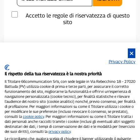
Accetto le regole di riservatezza di questo
sito
Privacy Policy
Il rispetto della tua riservatezza è la nostra priorità
Il Titolare 66communication Srls, con sede legale in Via Rebecchino 18 – 27020
Battuda (PV) utilizza cookie di prima e terze parti, per assicurare il corretto
funzionamento del sito, migliorarne la funzionalità e offrirvi un’esperienza di
navigazione personalizzata (cookie tecnici), per finalità statistiche e rilevare
P300.it è una Testata Giornalistica indipendente
l’audience del nostro sito (cookie analitici) nonché, previo consenso, per finalità
Registrazione numero 1/2021 del 1/2/2021 - Tribunale di Pavia
di profilazione. Per maggiori informazioni su come il Titolare utilizza i cookie o
per modificare le sue preferenze (incluso revocare il consenso, se prestato),
Proprietario ed editore:
66communication Srls
- P.IVA
consulti la
cookie policy
. Per maggiori informazioni su come il Titolare tratta i
02798890188
dati personali anche raccolti tramite i cookie (inclusi gli eventuali altri soggetti
Direttore Responsabile:
Alessandro Secchi
- Vicedirettore:
Federico
destinatari dei dati, i tempi di conservazione dei dati e le modalità per l’esercizio
Benedusi
dei suoi diritti), consulti la
privacy policy
.
Privacy Policy
-
Cookie Policy
Le ricordiamo che, qualora scelga di chiudere il banner utilizzando il pulsante