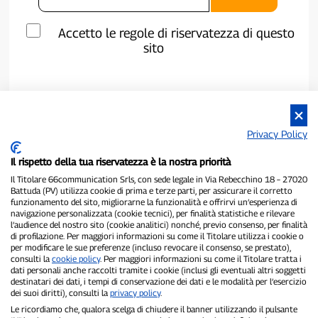
Accetto le regole di riservatezza di questo
sito
Privacy Policy
Il rispetto della tua riservatezza è la nostra priorità
Il Titolare 66communication Srls, con sede legale in Via Rebecchino 18 – 27020
Battuda (PV) utilizza cookie di prima e terze parti, per assicurare il corretto
funzionamento del sito, migliorarne la funzionalità e offrirvi un’esperienza di
navigazione personalizzata (cookie tecnici), per finalità statistiche e rilevare
P300.it è una Testata Giornalistica indipendente
l’audience del nostro sito (cookie analitici) nonché, previo consenso, per finalità
di profilazione. Per maggiori informazioni su come il Titolare utilizza i cookie o
Registrazione numero 1/2021 del 1/2/2021 - Tribunale di Pavia
per modificare le sue preferenze (incluso revocare il consenso, se prestato),
Proprietario ed editore:
66communication Srls
- P.IVA
consulti la
cookie policy
. Per maggiori informazioni su come il Titolare tratta i
02798890188
dati personali anche raccolti tramite i cookie (inclusi gli eventuali altri soggetti
Direttore Responsabile:
Alessandro Secchi
- Vicedirettore:
Federico
destinatari dei dati, i tempi di conservazione dei dati e le modalità per l’esercizio
Benedusi
dei suoi diritti), consulti la
privacy policy
.
Privacy Policy
-
Cookie Policy
Le ricordiamo che, qualora scelga di chiudere il banner utilizzando il pulsante