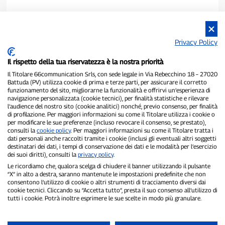
Privacy Policy
Il rispetto della tua riservatezza è la nostra priorità
Il Titolare 66communication Srls, con sede legale in Via Rebecchino 18 – 27020
Battuda (PV) utilizza cookie di prima e terze parti, per assicurare il corretto
funzionamento del sito, migliorarne la funzionalità e offrirvi un’esperienza di
navigazione personalizzata (cookie tecnici), per finalità statistiche e rilevare
P300.it è una Testata Giornalistica indipendente
l’audience del nostro sito (cookie analitici) nonché, previo consenso, per finalità
di profilazione. Per maggiori informazioni su come il Titolare utilizza i cookie o
Registrazione numero 1/2021 del 1/2/2021 - Tribunale di Pavia
per modificare le sue preferenze (incluso revocare il consenso, se prestato),
Proprietario ed editore:
66communication Srls
- P.IVA
consulti la
cookie policy
. Per maggiori informazioni su come il Titolare tratta i
02798890188
dati personali anche raccolti tramite i cookie (inclusi gli eventuali altri soggetti
Direttore Responsabile:
Alessandro Secchi
- Vicedirettore:
Federico
destinatari dei dati, i tempi di conservazione dei dati e le modalità per l’esercizio
Benedusi
dei suoi diritti), consulti la
privacy policy
.
Privacy Policy
-
Cookie Policy
Le ricordiamo che, qualora scelga di chiudere il banner utilizzando il pulsante
“X” in alto a destra, saranno mantenute le impostazioni predefinite che non
consentono l’utilizzo di cookie o altri strumenti di tracciamento diversi dai
"Se è successo davvero, lo trovi su P300.it"
cookie tecnici. Cliccando su “Accetta tutto”, presta il suo consenso all’utilizzo di
tutti i cookie. Potrà inoltre esprimere le sue scelte in modo più granulare.
Copyright © P300.it 2012-2026