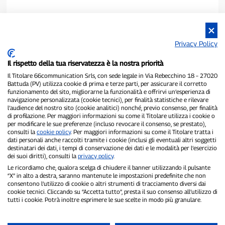
Privacy Policy
Il rispetto della tua riservatezza è la nostra priorità
Il Titolare 66communication Srls, con sede legale in Via Rebecchino 18 – 27020
Battuda (PV) utilizza cookie di prima e terze parti, per assicurare il corretto
funzionamento del sito, migliorarne la funzionalità e offrirvi un’esperienza di
navigazione personalizzata (cookie tecnici), per finalità statistiche e rilevare
P300.it è una Testata Giornalistica indipendente
l’audience del nostro sito (cookie analitici) nonché, previo consenso, per finalità
di profilazione. Per maggiori informazioni su come il Titolare utilizza i cookie o
Registrazione numero 1/2021 del 1/2/2021 - Tribunale di Pavia
per modificare le sue preferenze (incluso revocare il consenso, se prestato),
Proprietario ed editore:
66communication Srls
- P.IVA
consulti la
cookie policy
. Per maggiori informazioni su come il Titolare tratta i
02798890188
dati personali anche raccolti tramite i cookie (inclusi gli eventuali altri soggetti
Direttore Responsabile:
Alessandro Secchi
- Vicedirettore:
Federico
destinatari dei dati, i tempi di conservazione dei dati e le modalità per l’esercizio
Benedusi
dei suoi diritti), consulti la
privacy policy
.
Privacy Policy
-
Cookie Policy
Le ricordiamo che, qualora scelga di chiudere il banner utilizzando il pulsante
“X” in alto a destra, saranno mantenute le impostazioni predefinite che non
consentono l’utilizzo di cookie o altri strumenti di tracciamento diversi dai
"Se è successo davvero, lo trovi su P300.it"
cookie tecnici. Cliccando su “Accetta tutto”, presta il suo consenso all’utilizzo di
tutti i cookie. Potrà inoltre esprimere le sue scelte in modo più granulare.
Copyright © P300.it 2012-2026