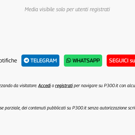
Media visibile solo per utenti registrati
otifiche
TELEGRAM
WHATSAPP
SEGUICI s
izzando da visitatore.
Accedi
o
registrati
per navigare su P300.it con alc
 se parziale, dei contenuti pubblicati su P300.it senza autorizzazione scri