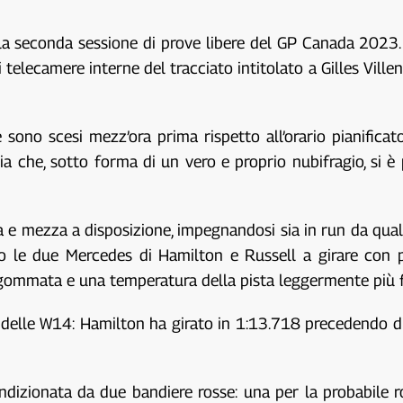
la seconda sessione di prove libere del GP Canada 2023. 
 telecamere interne del tracciato intitolato a Gilles Ville
he sono scesi mezz’ora prima rispetto all’orario pianifi
gia che, sotto forma di un vero e proprio nubifragio, si è
a e mezza a disposizione, impegnandosi sia in run da qual
to le due Mercedes di Hamilton e Russell a girare con 
 gommata e una temperatura della pista leggermente più fr
i delle W14: Hamilton ha girato in 1:13.718 precedendo d
dizionata da due bandiere rosse: una per la probabile r