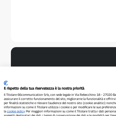
Il rispetto della tua riservatezza è la nostra priorità
Il Titolare 66communication Srls, con sede legale in Via Rebecchino 18 – 27020 Batt
assicurare il corretto funzionamento del sito, migliorarne la funzionalità e offrirv
per finalità statistiche e rilevare l’audience del nostro sito (cookie analitici) nonch
informazioni su come il Titolare utilizza i cookie o per modificare le sue preferenze
la
cookie policy
. Per maggiori informazioni su come il Titolare tratta i dati personal
soggetti destinatari dei dati, i tempi di conservazione dei dati e le modalità per l’eser