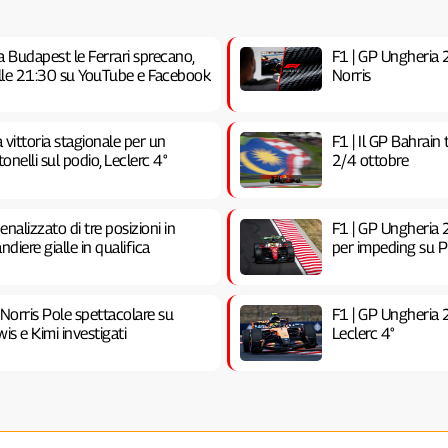
a Budapest le Ferrari sprecano,
F1 | GP Ungheria 20
 alle 21:30 su YouTube e Facebook
Norris
vittoria stagionale per un
F1 | Il GP Bahrain
nelli sul podio, Leclerc 4°
2/4 ottobre
nalizzato di tre posizioni in
F1 | GP Ungheria 2
ndiere gialle in qualifica
per impeding su Pia
 Norris Pole spettacolare su
F1 | GP Ungheria 
is e Kimi investigati
Leclerc 4°