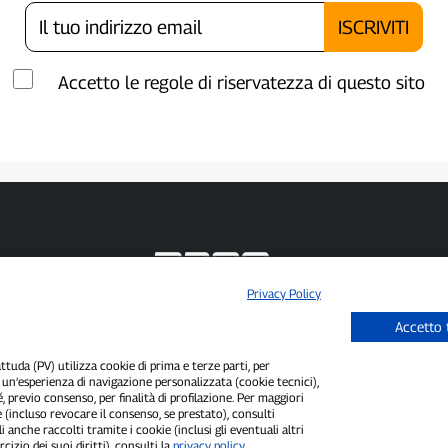
Accetto le regole di riservatezza di questo sito
Privacy Policy
P300.it è una Testata Giornalistica indipendente
Accetto 
Registrazione numero 1/2021 del 1/2/2021 - Tribunale di Pavia
Proprietario ed editore:
66communication Srls
- P.IVA 02798890188
Direttore Responsabile:
Alessandro Secchi
- Vicedirettore:
Federico Benedusi
uda (PV) utilizza cookie di prima e terze parti, per
i un’esperienza di navigazione personalizzata (cookie tecnici),
Privacy Policy
-
Cookie Policy
é, previo consenso, per finalità di profilazione. Per maggiori
 (incluso revocare il consenso, se prestato), consulti
"Se è successo davvero, lo trovi su P300.it"
i anche raccolti tramite i cookie (inclusi gli eventuali altri
cizio dei suoi diritti), consulti la
privacy policy
.