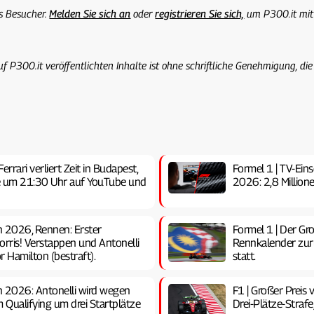
ls Besucher.
Melden Sie sich an
oder
registrieren Sie sich,
um P300.it mit
uf P300.it veröffentlichten Inhalte ist ohne schriftliche Genehmigung, die
rrari verliert Zeit in Budapest,
Formel 1 | TV-Ein
ive um 21:30 Uhr auf YouTube und
2026: 2,8 Million
n 2026, Rennen: Erster
Formel 1 | Der Gr
orris! Verstappen und Antonelli
Rennkalender zurü
r Hamilton (bestraft).
statt.
n 2026: Antonelli wird wegen
F1 | Großer Preis
 Qualifying um drei Startplätze
Drei-Plätze-Strafe,