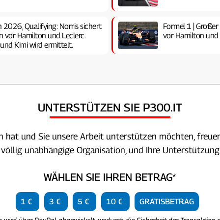
 2026, Qualifying: Norris sichert
Formel 1 | Großer 
on vor Hamilton und Leclerc.
vor Hamilton und A
und Kimi wird ermittelt.
UNTERSTÜTZEN SIE P300.IT
en hat und Sie unsere Arbeit unterstützen möchten, freuen
e völlig unabhängige Organisation, und Ihre Unterstützung 
WÄHLEN SIE IHREN BETRAG*
1 €
3 €
5 €
10 €
GRATISBETRAG
n wird über PayPal abgewickelt, wodurch die Sicherheit der Transaktion g