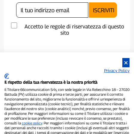
Accetto le regole di riservatezza di questo
sito
Privacy Policy
Il rispetto della tua riservatezza è la nostra priorità
Il Titolare 66communication Srls, con sede legale in Via Rebecchino 18 – 27020
Battuda (PV) utilizza cookie di prima e terze parti, per assicurare il corretto
funzionamento del sito, migliorarne la funzionalità e offrirvi un’esperienza di
navigazione personalizzata (cookie tecnici), per finalità statistiche e rilevare
P300.it è una Testata Giornalistica indipendente
l’audience del nostro sito (cookie analitici) nonché, previo consenso, per finalità
Registrazione numero 1/2021 del 1/2/2021 - Tribunale di Pavia
di profilazione. Per maggiori informazioni su come il Titolare utilizza i cookie o
per modificare le sue preferenze (incluso revocare il consenso, se prestato),
Proprietario ed editore:
66communication Srls
- P.IVA
consulti la
cookie policy
. Per maggiori informazioni su come il Titolare tratta i
02798890188
dati personali anche raccolti tramite i cookie (inclusi gli eventuali altri soggetti
Direttore Responsabile:
Alessandro Secchi
- Vicedirettore:
Federico
destinatari dei dati, i tempi di conservazione dei dati e le modalità per l’esercizio