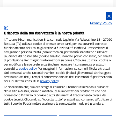
Privacy Policy
Il rispetto della tua riservatezza è la nostra priorità
Il Titolare 66communication Srls, con sede legale in Via Rebecchino 18 – 27020
Battuda (PV) utilizza cookie di prima e terze parti, per assicurare il corretto
funzionamento del sito, migliorarne la funzionalità e offrirvi un’esperienza di
navigazione personalizzata (cookie tecnici), per finalità statistiche e rilevare
P300.it è una Testata Giornalistica indipendente
l’audience del nostro sito (cookie analitici) nonché, previo consenso, per finalità
Registrazione numero 1/2021 del 1/2/2021 - Tribunale di Pavia
di profilazione. Per maggiori informazioni su come il Titolare utilizza i cookie o
per modificare le sue preferenze (incluso revocare il consenso, se prestato),
Proprietario ed editore:
66communication Srls
- P.IVA
consulti la
cookie policy
. Per maggiori informazioni su come il Titolare tratta i
02798890188
dati personali anche raccolti tramite i cookie (inclusi gli eventuali altri soggetti
Direttore Responsabile:
Alessandro Secchi
- Vicedirettore:
Federico
destinatari dei dati, i tempi di conservazione dei dati e le modalità per l’esercizio
Benedusi
dei suoi diritti), consulti la
privacy policy
.
Privacy Policy
-
Cookie Policy
Le ricordiamo che, qualora scelga di chiudere il banner utilizzando il pulsante
“X” in alto a destra, saranno mantenute le impostazioni predefinite che non
"Se è successo davvero, lo trovi su P300.it"
consentono l’utilizzo di cookie o altri strumenti di tracciamento diversi dai
cookie tecnici. Cliccando su “Accetta tutto”, presta il suo consenso all’utilizzo di
tutti i cookie. Potrà inoltre esprimere le sue scelte in modo più granulare.
Copyright © P300.it 2012-2026