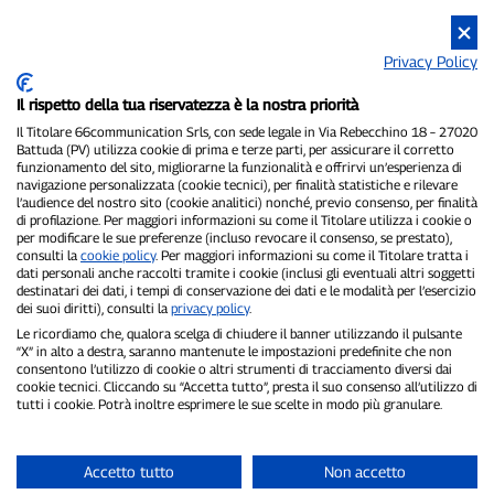
Privacy Policy
Il rispetto della tua riservatezza è la nostra priorità
Il Titolare 66communication Srls, con sede legale in Via Rebecchino 18 – 27020
Battuda (PV) utilizza cookie di prima e terze parti, per assicurare il corretto
funzionamento del sito, migliorarne la funzionalità e offrirvi un’esperienza di
navigazione personalizzata (cookie tecnici), per finalità statistiche e rilevare
P300.it è una Testata Giornalistica indipendente
l’audience del nostro sito (cookie analitici) nonché, previo consenso, per finalità
di profilazione. Per maggiori informazioni su come il Titolare utilizza i cookie o
Registrazione numero 1/2021 del 1/2/2021 - Tribunale di Pavia
per modificare le sue preferenze (incluso revocare il consenso, se prestato),
Proprietario ed editore:
66communication Srls
- P.IVA
consulti la
cookie policy
. Per maggiori informazioni su come il Titolare tratta i
02798890188
dati personali anche raccolti tramite i cookie (inclusi gli eventuali altri soggetti
Direttore Responsabile:
Alessandro Secchi
- Vicedirettore:
Federico
destinatari dei dati, i tempi di conservazione dei dati e le modalità per l’esercizio
Benedusi
dei suoi diritti), consulti la
privacy policy
.
Privacy Policy
-
Cookie Policy
Le ricordiamo che, qualora scelga di chiudere il banner utilizzando il pulsante
“X” in alto a destra, saranno mantenute le impostazioni predefinite che non
consentono l’utilizzo di cookie o altri strumenti di tracciamento diversi dai
"Se è successo davvero, lo trovi su P300.it"
cookie tecnici. Cliccando su “Accetta tutto”, presta il suo consenso all’utilizzo di
tutti i cookie. Potrà inoltre esprimere le sue scelte in modo più granulare.
Copyright © P300.it 2012-2026
Accetto tutto
Non accetto