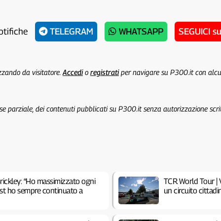
otifiche
TELEGRAM
WHATSAPP
SEGUICI s
izzando da visitatore.
Accedi
o
registrati
per navigare su P300.it con alc
 se parziale, dei contenuti pubblicati su P300.it senza autorizzazione scri
rickley: “Ho massimizzato ogni
TCR World Tour | V
test ho sempre continuato a
un circuito cittadi