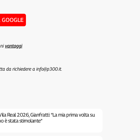
u GOOGLE
uni
vantaggi
tta da richiedere a info@p300.it.
ila Real 2026, Gianfratti: “La mia prima volta su
no è stata stimolante”