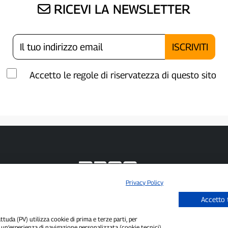
RICEVI LA NEWSLETTER
Accetto le regole di riservatezza di questo sito
Privacy Policy
P300.it è una Testata Giornalistica indipendente
Accetto 
Registrazione numero 1/2021 del 1/2/2021 - Tribunale di Pavia
Proprietario ed editore:
66communication Srls
- P.IVA 02798890188
Direttore Responsabile:
Alessandro Secchi
- Vicedirettore:
Federico Benedusi
uda (PV) utilizza cookie di prima e terze parti, per
i un’esperienza di navigazione personalizzata (cookie tecnici),