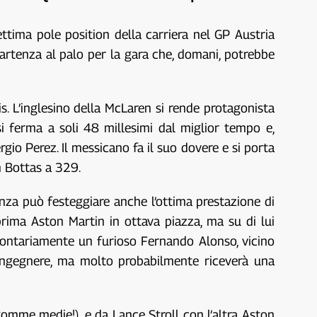
ttima pole position della carriera nel GP Austria
partenza al palo per la gara che, domani, potrebbe
s. L’inglesino della McLaren si rende protagonista
 si ferma a soli 48 millesimi dal miglior tempo e,
io Perez. Il messicano fa il suo dovere e si porta
n Bottas a 329.
aenza può festeggiare anche l’ottima prestazione di
prima Aston Martin in ottava piazza, ma su di lui
volontariamente un furioso Fernando Alonso, vicino
o ingegnere, ma molto probabilmente riceverà una
omme medie!), e da Lance Stroll con l’altra Aston