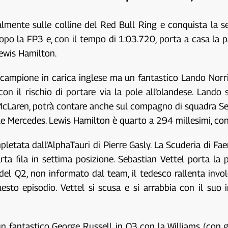
almente sulle colline del Red Bull Ring e conquista la se
opo la FP3 e, con il tempo di 1:03.720, porta a casa la 
Lewis Hamilton.
il campione in carica inglese ma un fantastico Lando Norri
 con il rischio di portare via la pole all’olandese. Lando
 McLaren, potrà contare anche sul compagno di squadra Serg
 due Mercedes. Lewis Hamilton è quarto a 294 millesimi, co
pletata dall’AlphaTauri di Pierre Gasly. La Scuderia di F
ta fila in settima posizione. Sebastian Vettel porta la 
e del Q2, non informato dal team, il tedesco rallenta in
uesto episodio. Vettel si scusa e si arrabbia con il su
fantastico George Russell, in Q3 con la Williams (con g