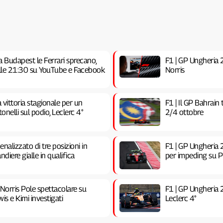
a Budapest le Ferrari sprecano,
F1 | GP Ungheria 20
 alle 21:30 su YouTube e Facebook
Norris
vittoria stagionale per un
F1 | Il GP Bahrain
nelli sul podio, Leclerc 4°
2/4 ottobre
nalizzato di tre posizioni in
F1 | GP Ungheria 2
ndiere gialle in qualifica
per impeding su Pia
 Norris Pole spettacolare su
F1 | GP Ungheria 
is e Kimi investigati
Leclerc 4°