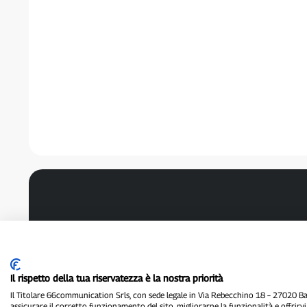
Il rispetto della tua riservatezza è la nostra priorità
Il Titolare 66communication Srls, con sede legale in Via Rebecchino 18 – 27020 Batt
assicurare il corretto funzionamento del sito, migliorarne la funzionalità e offrirv