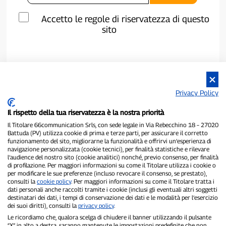
Accetto le regole di riservatezza di questo
sito
Privacy Policy
Il rispetto della tua riservatezza è la nostra priorità
Il Titolare 66communication Srls, con sede legale in Via Rebecchino 18 – 27020
Battuda (PV) utilizza cookie di prima e terze parti, per assicurare il corretto
funzionamento del sito, migliorarne la funzionalità e offrirvi un’esperienza di
navigazione personalizzata (cookie tecnici), per finalità statistiche e rilevare
P300.it è una Testata Giornalistica indipendente
l’audience del nostro sito (cookie analitici) nonché, previo consenso, per finalità
Registrazione numero 1/2021 del 1/2/2021 - Tribunale di Pavia
di profilazione. Per maggiori informazioni su come il Titolare utilizza i cookie o
per modificare le sue preferenze (incluso revocare il consenso, se prestato),
Proprietario ed editore:
66communication Srls
- P.IVA
consulti la
cookie policy
. Per maggiori informazioni su come il Titolare tratta i
02798890188
dati personali anche raccolti tramite i cookie (inclusi gli eventuali altri soggetti
Direttore Responsabile:
Alessandro Secchi
- Vicedirettore:
Federico
destinatari dei dati, i tempi di conservazione dei dati e le modalità per l’esercizio
Benedusi
dei suoi diritti), consulti la
privacy policy
.
Privacy Policy
-
Cookie Policy
Le ricordiamo che, qualora scelga di chiudere il banner utilizzando il pulsante
“X” in alto a destra, saranno mantenute le impostazioni predefinite che non