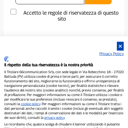
Accetto le regole di riservatezza di questo
sito
Privacy Policy
Il rispetto della tua riservatezza è la nostra priorità
Il Titolare 66communication Srls, con sede legale in Via Rebecchino 18 – 27020
Battuda (PV) utilizza cookie di prima e terze parti, per assicurare il corretto
funzionamento del sito, migliorarne la funzionalità e offrirvi un’esperienza di
navigazione personalizzata (cookie tecnici), per finalità statistiche e rilevare
P300.it è una Testata Giornalistica indipendente
l’audience del nostro sito (cookie analitici) nonché, previo consenso, per finalità
di profilazione. Per maggiori informazioni su come il Titolare utilizza i cookie o
Registrazione numero 1/2021 del 1/2/2021 - Tribunale di Pavia
per modificare le sue preferenze (incluso revocare il consenso, se prestato),
Proprietario ed editore:
66communication Srls
- P.IVA
consulti la
cookie policy
. Per maggiori informazioni su come il Titolare tratta i
02798890188
dati personali anche raccolti tramite i cookie (inclusi gli eventuali altri soggetti
Direttore Responsabile:
Alessandro Secchi
- Vicedirettore:
Federico
destinatari dei dati, i tempi di conservazione dei dati e le modalità per l’esercizio
Benedusi
dei suoi diritti), consulti la
privacy policy
.
Privacy Policy
-
Cookie Policy
Le ricordiamo che, qualora scelga di chiudere il banner utilizzando il pulsante