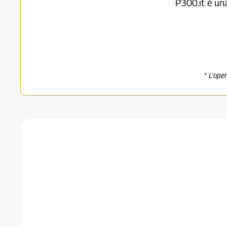
P300.it è un
* L'ope