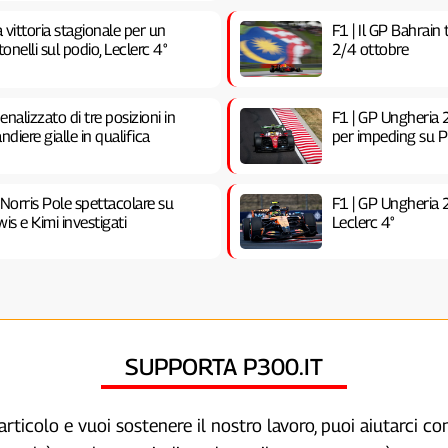
vittoria stagionale per un
F1 | Il GP Bahrain
nelli sul podio, Leclerc 4°
2/4 ottobre
nalizzato di tre posizioni in
F1 | GP Ungheria 2
ndiere gialle in qualifica
per impeding su Pia
 Norris Pole spettacolare su
F1 | GP Ungheria 
is e Kimi investigati
Leclerc 4°
SUPPORTA P300.IT
articolo e vuoi sostenere il nostro lavoro, puoi aiutarci c