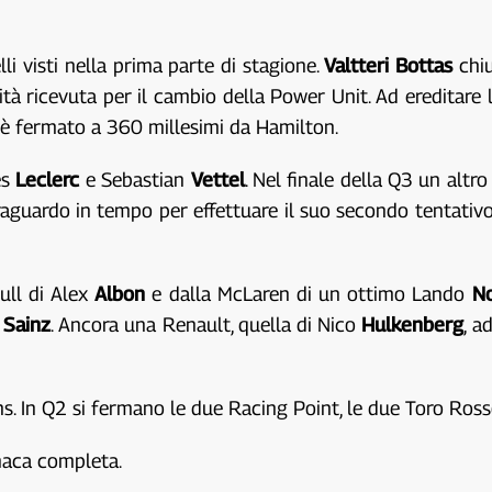
li visti nella prima parte di stagione.
Valtteri Bottas
chiu
lità ricevuta per il cambio della Power Unit. Ad ereditar
i è fermato a 360 millesimi da Hamilton.
es
Leclerc
e Sebastian
Vettel
. Nel finale della Q3 un altro
 traguardo in tempo per effettuare il suo secondo tentativ
ull di Alex
Albon
e dalla McLaren di un ottimo Lando
No
s
Sainz
. Ancora una Renault, quella di Nico
Hulkenberg
, a
ams. In Q2 si fermano le due Racing Point, le due Toro Ro
onaca completa.