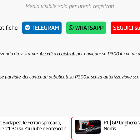
Media visibile solo per utenti registrati
otifiche
TELEGRAM
WHATSAPP
SEGUICI s
izzando da visitatore.
Accedi
o
registrati
per navigare su P300.it con alc
 se parziale, dei contenuti pubblicati su P300.it senza autorizzazione scri
a Budapest le Ferrari sprecano,
F1 | GP Ungheria 20
 alle 21:30 su YouTube e Facebook
Norris