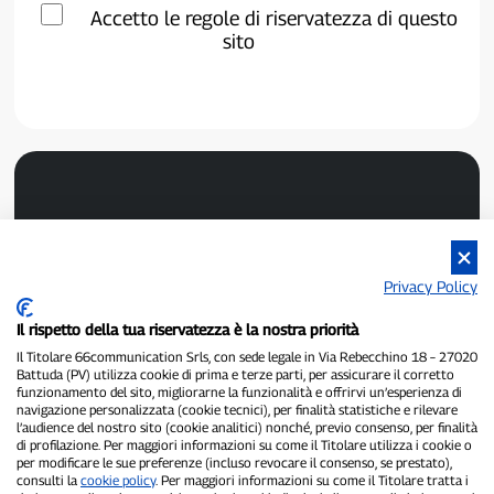
Accetto le regole di riservatezza di questo
sito
Privacy Policy
P300.it è una Testata Giornalistica indipendente
Il rispetto della tua riservatezza è la nostra priorità
Registrazione numero 1/2021 del 1/2/2021 - Tribunale di Pavia
Il Titolare 66communication Srls, con sede legale in Via Rebecchino 18 – 27020
Proprietario ed editore:
66communication Srls
- P.IVA
Battuda (PV) utilizza cookie di prima e terze parti, per assicurare il corretto
02798890188
funzionamento del sito, migliorarne la funzionalità e offrirvi un’esperienza di
Direttore Responsabile:
Alessandro Secchi
- Vicedirettore:
Federico
navigazione personalizzata (cookie tecnici), per finalità statistiche e rilevare
Benedusi
l’audience del nostro sito (cookie analitici) nonché, previo consenso, per finalità
Privacy Policy
-
Cookie Policy
di profilazione. Per maggiori informazioni su come il Titolare utilizza i cookie o
per modificare le sue preferenze (incluso revocare il consenso, se prestato),
consulti la
cookie policy
. Per maggiori informazioni su come il Titolare tratta i
"Se è successo davvero, lo trovi su P300.it"