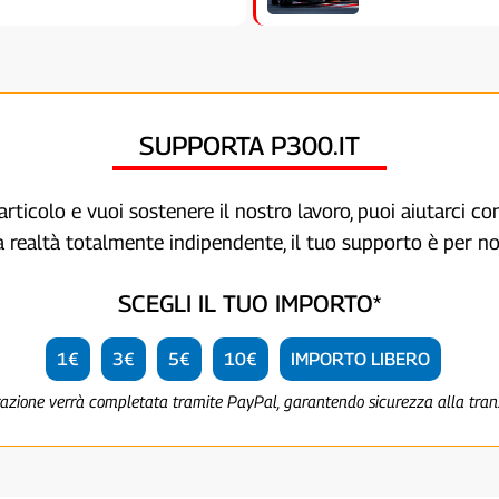
SUPPORTA P300.IT
articolo e vuoi sostenere il nostro lavoro, puoi aiutarci c
a realtà totalmente indipendente, il tuo supporto è per no
SCEGLI IL TUO IMPORTO*
1€
3€
5€
10€
IMPORTO LIBERO
razione verrà completata tramite PayPal, garantendo sicurezza alla tra