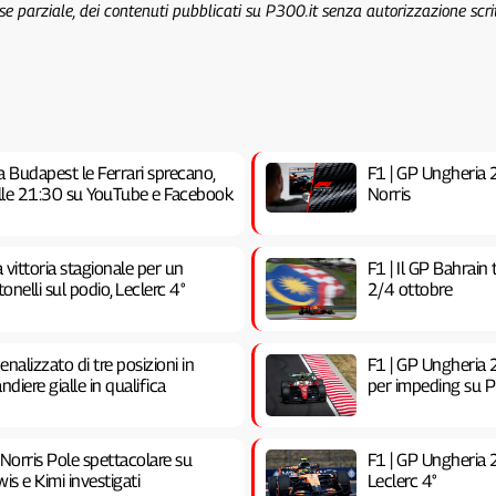
 se parziale, dei contenuti pubblicati su P300.it senza autorizzazione scri
a Budapest le Ferrari sprecano,
F1 | GP Ungheria 20
 alle 21:30 su YouTube e Facebook
Norris
vittoria stagionale per un
F1 | Il GP Bahrain
nelli sul podio, Leclerc 4°
2/4 ottobre
nalizzato di tre posizioni in
F1 | GP Ungheria 2
ndiere gialle in qualifica
per impeding su Pia
 Norris Pole spettacolare su
F1 | GP Ungheria 
is e Kimi investigati
Leclerc 4°