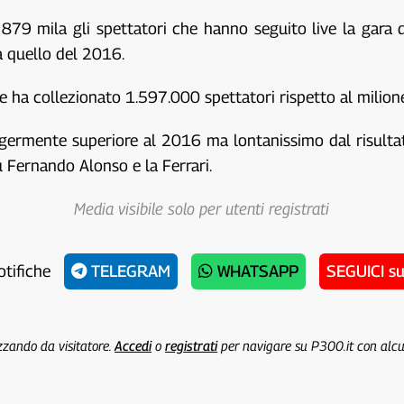
879 mila gli spettatori che hanno seguito live la gara di
a quello del 2016.
 che ha collezionato 1.597.000 spettatori rispetto al mili
leggermente superiore al 2016 ma lontanissimo dal risult
su Fernando Alonso e la Ferrari.
Media visibile solo per utenti registrati
otifiche
TELEGRAM
WHATSAPP
SEGUICI s
izzando da visitatore.
Accedi
o
registrati
per navigare su P300.it con alc