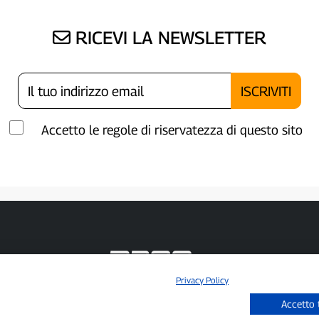
RICEVI LA NEWSLETTER
Accetto le regole di riservatezza di questo sito
Privacy Policy
P300.it è una Testata Giornalistica indipendente
Accetto 
Registrazione numero 1/2021 del 1/2/2021 - Tribunale di Pavia
Proprietario ed editore:
66communication Srls
- P.IVA 02798890188