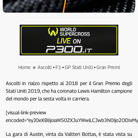
Home
»
Ascolti
•
F1
•
GP Stati Uniti
•
Gran Premi
Ascolti in rialzo rispetto al 2018 per il Gran Premio degli
Stati Uniti 2019, che ha coronato Lewis Hamilton campione
del mondo per la sesta volta in carriera.
[visual-link-preview
encoded=”eyJ0eXBlIjoiaW50ZXJuYWwiLCJwb3N0Ijo2ODI
La gara di Austin, vinta da Valtteri Bottas, è stata vista su