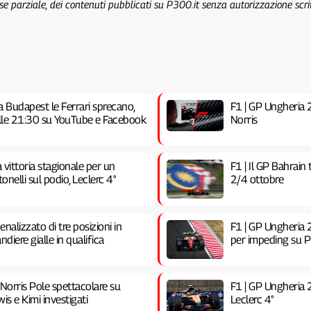
 se parziale, dei contenuti pubblicati su P300.it senza autorizzazione scri
a Budapest le Ferrari sprecano,
F1 | GP Ungheria 20
 alle 21:30 su YouTube e Facebook
Norris
vittoria stagionale per un
F1 | Il GP Bahrain
nelli sul podio, Leclerc 4°
2/4 ottobre
nalizzato di tre posizioni in
F1 | GP Ungheria 2
ndiere gialle in qualifica
per impeding su Pia
 Norris Pole spettacolare su
F1 | GP Ungheria 
is e Kimi investigati
Leclerc 4°