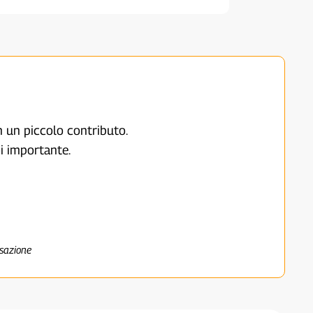
on un piccolo contributo.
i importante.
nsazione