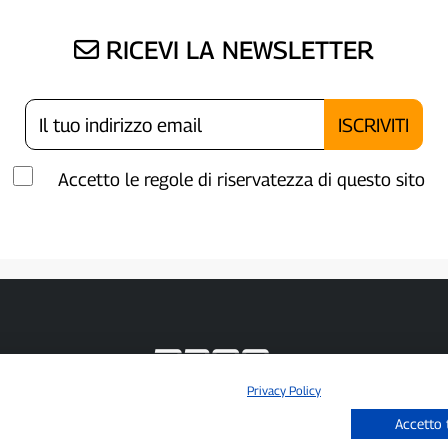
RICEVI LA NEWSLETTER
Accetto le regole di riservatezza di questo sito
Privacy Policy
P300.it è una Testata Giornalistica indipendente
Accetto 
Registrazione numero 1/2021 del 1/2/2021 - Tribunale di Pavia
Proprietario ed editore:
66communication Srls
- P.IVA 02798890188