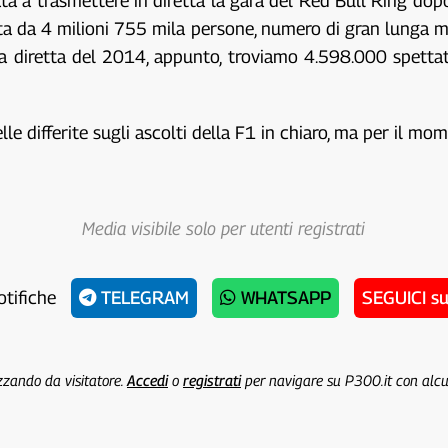
a a trasmettere in diretta la gara del Red Bull Ring dopo 
vista da 4 milioni 755 mila persone, numero di gran lunga 
a diretta del 2014, appunto, troviamo 4.598.000 spetta
le differite sugli ascolti della F1 in chiaro, ma per il m
Media visibile solo per utenti registrati
otifiche
TELEGRAM
WHATSAPP
SEGUICI s
izzando da visitatore.
Accedi
o
registrati
per navigare su P300.it con alc