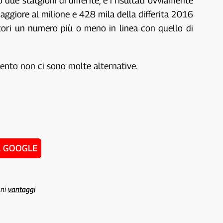
due statgioni di differite, e i risultati ovviamente
maggiore al milione e 428 mila della differita 2016
tori un numero più o meno in linea con quello di
omento non ci sono molte alternative.
u GOOGLE
uni
vantaggi