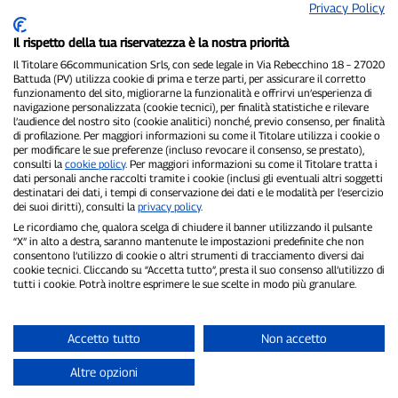
Privacy Policy
Il rispetto della tua riservatezza è la nostra priorità
Il Titolare 66communication Srls, con sede legale in Via Rebecchino 18 – 27020
Battuda (PV) utilizza cookie di prima e terze parti, per assicurare il corretto
funzionamento del sito, migliorarne la funzionalità e offrirvi un’esperienza di
navigazione personalizzata (cookie tecnici), per finalità statistiche e rilevare
P300.it è una Testata Giornalistica indipendente
l’audience del nostro sito (cookie analitici) nonché, previo consenso, per finalità
di profilazione. Per maggiori informazioni su come il Titolare utilizza i cookie o
Registrazione numero 1/2021 del 1/2/2021 - Tribunale di Pavia
per modificare le sue preferenze (incluso revocare il consenso, se prestato),
Proprietario ed editore:
66communication Srls
- P.IVA
consulti la
cookie policy
. Per maggiori informazioni su come il Titolare tratta i
02798890188
dati personali anche raccolti tramite i cookie (inclusi gli eventuali altri soggetti
Direttore Responsabile:
Alessandro Secchi
- Vicedirettore:
Federico
destinatari dei dati, i tempi di conservazione dei dati e le modalità per l’esercizio
Benedusi
dei suoi diritti), consulti la
privacy policy
.
Privacy Policy
-
Cookie Policy
Le ricordiamo che, qualora scelga di chiudere il banner utilizzando il pulsante
“X” in alto a destra, saranno mantenute le impostazioni predefinite che non
consentono l’utilizzo di cookie o altri strumenti di tracciamento diversi dai
"Se è successo davvero, lo trovi su P300.it"
cookie tecnici. Cliccando su “Accetta tutto”, presta il suo consenso all’utilizzo di
tutti i cookie. Potrà inoltre esprimere le sue scelte in modo più granulare.
Copyright © P300.it 2012-2026
Accetto tutto
Non accetto
Altre opzioni