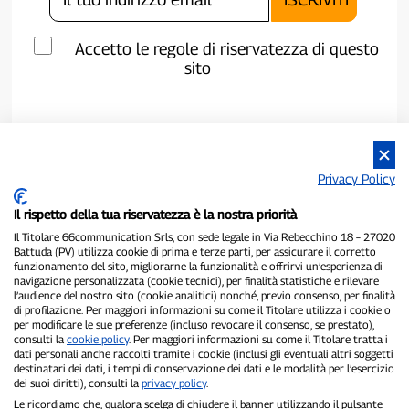
Accetto le regole di riservatezza di questo
sito
Privacy Policy
Il rispetto della tua riservatezza è la nostra priorità
Il Titolare 66communication Srls, con sede legale in Via Rebecchino 18 – 27020
Battuda (PV) utilizza cookie di prima e terze parti, per assicurare il corretto
funzionamento del sito, migliorarne la funzionalità e offrirvi un’esperienza di
navigazione personalizzata (cookie tecnici), per finalità statistiche e rilevare
P300.it è una Testata Giornalistica indipendente
l’audience del nostro sito (cookie analitici) nonché, previo consenso, per finalità
di profilazione. Per maggiori informazioni su come il Titolare utilizza i cookie o
Registrazione numero 1/2021 del 1/2/2021 - Tribunale di Pavia
per modificare le sue preferenze (incluso revocare il consenso, se prestato),
Proprietario ed editore:
66communication Srls
- P.IVA
consulti la
cookie policy
. Per maggiori informazioni su come il Titolare tratta i
02798890188
dati personali anche raccolti tramite i cookie (inclusi gli eventuali altri soggetti
Direttore Responsabile:
Alessandro Secchi
- Vicedirettore:
Federico
destinatari dei dati, i tempi di conservazione dei dati e le modalità per l’esercizio
Benedusi
dei suoi diritti), consulti la
privacy policy
.
Privacy Policy
-
Cookie Policy
Le ricordiamo che, qualora scelga di chiudere il banner utilizzando il pulsante