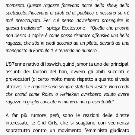
momento. Queste ragazze facevano parte dello show, dello
spettacolo. Piacevano ai piloti ed al pubblico, e nessuno se n’è
mai preoccupato. Per cui penso dovrebbero proseguire in
questa tradizione
” – spiega Ecclestone – “
Quello che proprio
non riesco a capire è come possa risultare offensiva una bella
ragazza, che stia in piedi accanto ad un pilota, davanti ad una
monoposto di Formula 1 e tenendo un numero
“.
L’87enne nativo di Ipswich, quindi, smonta uno dei principali
assunti dei fautori del ban, ovvero gli abiti succinti e
provocatori (di certo molto meno rispetto a quanto si vede
altrove): “
Le ragazze sono sempre state ben vestite. Non credo
che brand come Rolex o Heineken avrebbero voluto avere
ragazze in griglia conciate in maniera non presentabile
“.
A far più rumore, però, sono le reazioni delle dirette
interessate, le Grid Girls, che si scagliano con veemenza
soprattutto contro un movimento femminista giudicato