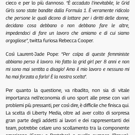
cieco e per lo più dannoso.
“È accaduto l’inevitabile, le Grid
Girls sono state bandite dalla Formula 1. È veramente ridicolo
che persone le quali dicono di lottare per i diritti delle donne,
decidano cosa debbano o non debbano fare le altre,
impedendoci di fare un lavoro che amiamo e di cui siamo
orgogliose”
, twitta furiosa Rebecca Cooper.
Così Laurent-Jade Pope: “
Per colpa di queste femministe
abbiamo perso il lavoro. Ho fatto la grid girl per 8 anni e non
mi sono mai sentita a disagio! Amo il mio lavoro e nessuno mi
ha mai forzata a farlo! È la nostra scelta
“.
Per quanto la questione, va ribadito, non sia di vitale
importanza nell’economia di uno sport alle prese con vari
problemi più pressanti, per così dire, è difficile che finisca qui.
La scelta di Liberty Media, oltre ad aver colto di sorpresa
gran parte degli addetti ai lavori e dei rappresentanti dei
team, potrebbe celare uno scollamento tra la componente