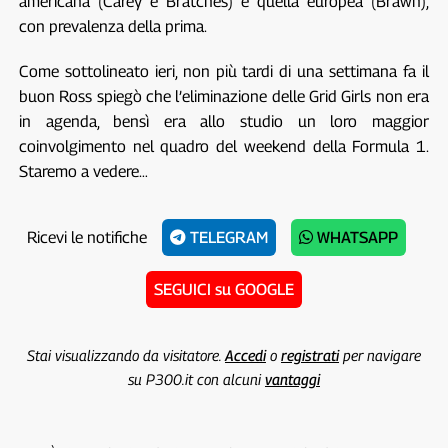
americana (Carey e Bratches) e quella europea (Brawn),
con prevalenza della prima.
Come sottolineato ieri, non più tardi di una settimana fa il
buon Ross spiegò che l’eliminazione delle Grid Girls non era
in agenda, bensì era allo studio un loro maggior
coinvolgimento nel quadro del weekend della Formula 1.
Staremo a vedere…
Ricevi le notifiche
TELEGRAM
WHATSAPP
SEGUICI su GOOGLE
Stai visualizzando da visitatore.
Accedi
o
registrati
per navigare
su P300.it con alcuni
vantaggi