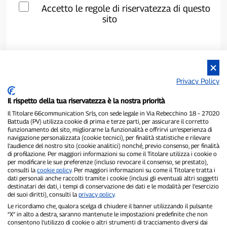
Accetto le regole di riservatezza di questo
sito
Privacy Policy
Il rispetto della tua riservatezza è la nostra priorità
Il Titolare 66communication Srls, con sede legale in Via Rebecchino 18 – 27020
Battuda (PV) utilizza cookie di prima e terze parti, per assicurare il corretto
funzionamento del sito, migliorarne la funzionalità e offrirvi un’esperienza di
navigazione personalizzata (cookie tecnici), per finalità statistiche e rilevare
P300.it è una Testata Giornalistica indipendente
l’audience del nostro sito (cookie analitici) nonché, previo consenso, per finalità
di profilazione. Per maggiori informazioni su come il Titolare utilizza i cookie o
Registrazione numero 1/2021 del 1/2/2021 - Tribunale di Pavia
per modificare le sue preferenze (incluso revocare il consenso, se prestato),
Proprietario ed editore:
66communication Srls
- P.IVA
consulti la
cookie policy
. Per maggiori informazioni su come il Titolare tratta i
02798890188
dati personali anche raccolti tramite i cookie (inclusi gli eventuali altri soggetti
Direttore Responsabile:
Alessandro Secchi
- Vicedirettore:
Federico
destinatari dei dati, i tempi di conservazione dei dati e le modalità per l’esercizio
Benedusi
dei suoi diritti), consulti la
privacy policy
.
Privacy Policy
-
Cookie Policy
Le ricordiamo che, qualora scelga di chiudere il banner utilizzando il pulsante
“X” in alto a destra, saranno mantenute le impostazioni predefinite che non
consentono l’utilizzo di cookie o altri strumenti di tracciamento diversi dai
"Se è successo davvero, lo trovi su P300.it"