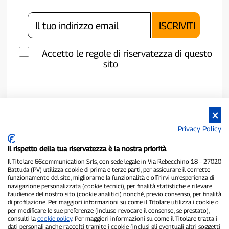
Accetto le regole di riservatezza di questo
sito
Privacy Policy
Il rispetto della tua riservatezza è la nostra priorità
Il Titolare 66communication Srls, con sede legale in Via Rebecchino 18 – 27020
Battuda (PV) utilizza cookie di prima e terze parti, per assicurare il corretto
funzionamento del sito, migliorarne la funzionalità e offrirvi un’esperienza di
navigazione personalizzata (cookie tecnici), per finalità statistiche e rilevare
P300.it è una Testata Giornalistica indipendente
l’audience del nostro sito (cookie analitici) nonché, previo consenso, per finalità
Registrazione numero 1/2021 del 1/2/2021 - Tribunale di Pavia
di profilazione. Per maggiori informazioni su come il Titolare utilizza i cookie o
per modificare le sue preferenze (incluso revocare il consenso, se prestato),
Proprietario ed editore:
66communication Srls
- P.IVA
consulti la
cookie policy
. Per maggiori informazioni su come il Titolare tratta i
02798890188
dati personali anche raccolti tramite i cookie (inclusi gli eventuali altri soggetti