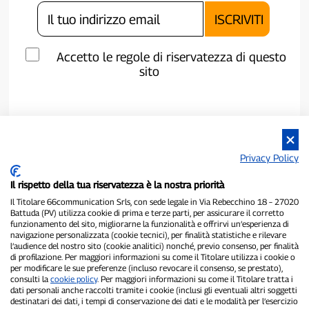
Accetto le regole di riservatezza di questo
sito
Privacy Policy
Il rispetto della tua riservatezza è la nostra priorità
Il Titolare 66communication Srls, con sede legale in Via Rebecchino 18 – 27020
Battuda (PV) utilizza cookie di prima e terze parti, per assicurare il corretto
funzionamento del sito, migliorarne la funzionalità e offrirvi un’esperienza di
navigazione personalizzata (cookie tecnici), per finalità statistiche e rilevare
P300.it è una Testata Giornalistica indipendente
l’audience del nostro sito (cookie analitici) nonché, previo consenso, per finalità
Registrazione numero 1/2021 del 1/2/2021 - Tribunale di Pavia
di profilazione. Per maggiori informazioni su come il Titolare utilizza i cookie o
per modificare le sue preferenze (incluso revocare il consenso, se prestato),
Proprietario ed editore:
66communication Srls
- P.IVA
consulti la
cookie policy
. Per maggiori informazioni su come il Titolare tratta i
02798890188
dati personali anche raccolti tramite i cookie (inclusi gli eventuali altri soggetti
Direttore Responsabile:
Alessandro Secchi
- Vicedirettore:
Federico
destinatari dei dati, i tempi di conservazione dei dati e le modalità per l’esercizio
Benedusi