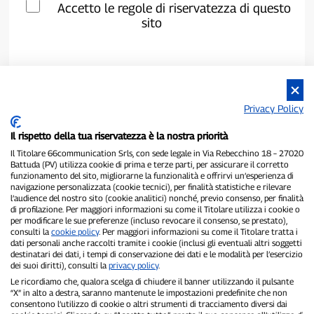
Accetto le regole di riservatezza di questo
sito
Privacy Policy
Il rispetto della tua riservatezza è la nostra priorità
Il Titolare 66communication Srls, con sede legale in Via Rebecchino 18 – 27020
Battuda (PV) utilizza cookie di prima e terze parti, per assicurare il corretto
funzionamento del sito, migliorarne la funzionalità e offrirvi un’esperienza di
navigazione personalizzata (cookie tecnici), per finalità statistiche e rilevare
P300.it è una Testata Giornalistica indipendente
l’audience del nostro sito (cookie analitici) nonché, previo consenso, per finalità
di profilazione. Per maggiori informazioni su come il Titolare utilizza i cookie o
Registrazione numero 1/2021 del 1/2/2021 - Tribunale di Pavia
per modificare le sue preferenze (incluso revocare il consenso, se prestato),
Proprietario ed editore:
66communication Srls
- P.IVA
consulti la
cookie policy
. Per maggiori informazioni su come il Titolare tratta i
02798890188
dati personali anche raccolti tramite i cookie (inclusi gli eventuali altri soggetti
Direttore Responsabile:
Alessandro Secchi
- Vicedirettore:
Federico
destinatari dei dati, i tempi di conservazione dei dati e le modalità per l’esercizio
Benedusi
dei suoi diritti), consulti la
privacy policy
.
Privacy Policy
-
Cookie Policy
Le ricordiamo che, qualora scelga di chiudere il banner utilizzando il pulsante
“X” in alto a destra, saranno mantenute le impostazioni predefinite che non
consentono l’utilizzo di cookie o altri strumenti di tracciamento diversi dai
"Se è successo davvero, lo trovi su P300.it"