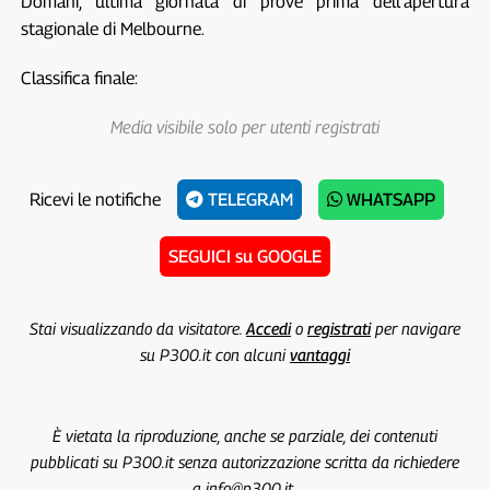
Domani, ultima giornata di prove prima dell’apertura
stagionale di Melbourne.
Classifica finale:
Media visibile solo per utenti registrati
Ricevi le notifiche
TELEGRAM
WHATSAPP
SEGUICI su GOOGLE
Stai visualizzando da visitatore.
Accedi
o
registrati
per navigare
su P300.it con alcuni
vantaggi
È vietata la riproduzione, anche se parziale, dei contenuti
pubblicati su P300.it senza autorizzazione scritta da richiedere
a info@p300.it.