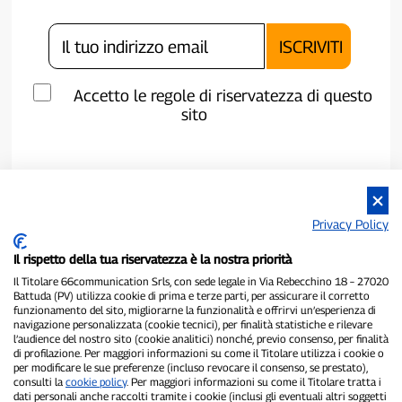
Accetto le regole di riservatezza di questo
sito
Privacy Policy
Il rispetto della tua riservatezza è la nostra priorità
Il Titolare 66communication Srls, con sede legale in Via Rebecchino 18 – 27020
Battuda (PV) utilizza cookie di prima e terze parti, per assicurare il corretto
funzionamento del sito, migliorarne la funzionalità e offrirvi un’esperienza di
navigazione personalizzata (cookie tecnici), per finalità statistiche e rilevare
P300.it è una Testata Giornalistica indipendente
l’audience del nostro sito (cookie analitici) nonché, previo consenso, per finalità
di profilazione. Per maggiori informazioni su come il Titolare utilizza i cookie o
Registrazione numero 1/2021 del 1/2/2021 - Tribunale di Pavia
per modificare le sue preferenze (incluso revocare il consenso, se prestato),
Proprietario ed editore:
66communication Srls
- P.IVA
consulti la
cookie policy
. Per maggiori informazioni su come il Titolare tratta i
02798890188
dati personali anche raccolti tramite i cookie (inclusi gli eventuali altri soggetti