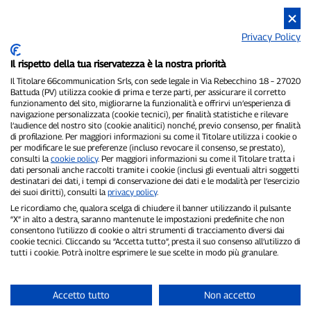
Privacy Policy
Il rispetto della tua riservatezza è la nostra priorità
Il Titolare 66communication Srls, con sede legale in Via Rebecchino 18 – 27020
Battuda (PV) utilizza cookie di prima e terze parti, per assicurare il corretto
funzionamento del sito, migliorarne la funzionalità e offrirvi un’esperienza di
navigazione personalizzata (cookie tecnici), per finalità statistiche e rilevare
P300.it è una Testata Giornalistica indipendente
l’audience del nostro sito (cookie analitici) nonché, previo consenso, per finalità
di profilazione. Per maggiori informazioni su come il Titolare utilizza i cookie o
Registrazione numero 1/2021 del 1/2/2021 - Tribunale di Pavia
per modificare le sue preferenze (incluso revocare il consenso, se prestato),
Proprietario ed editore:
66communication Srls
- P.IVA
consulti la
cookie policy
. Per maggiori informazioni su come il Titolare tratta i
02798890188
dati personali anche raccolti tramite i cookie (inclusi gli eventuali altri soggetti
Direttore Responsabile:
Alessandro Secchi
- Vicedirettore:
Federico
destinatari dei dati, i tempi di conservazione dei dati e le modalità per l’esercizio
Benedusi
dei suoi diritti), consulti la
privacy policy
.
Privacy Policy
-
Cookie Policy
Le ricordiamo che, qualora scelga di chiudere il banner utilizzando il pulsante
“X” in alto a destra, saranno mantenute le impostazioni predefinite che non
consentono l’utilizzo di cookie o altri strumenti di tracciamento diversi dai
"Se è successo davvero, lo trovi su P300.it"
cookie tecnici. Cliccando su “Accetta tutto”, presta il suo consenso all’utilizzo di
tutti i cookie. Potrà inoltre esprimere le sue scelte in modo più granulare.
Copyright © P300.it 2012-2026
Accetto tutto
Non accetto