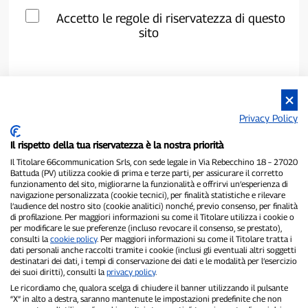
Accetto le regole di riservatezza di questo
sito
Privacy Policy
Il rispetto della tua riservatezza è la nostra priorità
Il Titolare 66communication Srls, con sede legale in Via Rebecchino 18 – 27020
Battuda (PV) utilizza cookie di prima e terze parti, per assicurare il corretto
funzionamento del sito, migliorarne la funzionalità e offrirvi un’esperienza di
navigazione personalizzata (cookie tecnici), per finalità statistiche e rilevare
P300.it è una Testata Giornalistica indipendente
l’audience del nostro sito (cookie analitici) nonché, previo consenso, per finalità
Registrazione numero 1/2021 del 1/2/2021 - Tribunale di Pavia
di profilazione. Per maggiori informazioni su come il Titolare utilizza i cookie o
per modificare le sue preferenze (incluso revocare il consenso, se prestato),
Proprietario ed editore:
66communication Srls
- P.IVA
consulti la
cookie policy
. Per maggiori informazioni su come il Titolare tratta i
02798890188
dati personali anche raccolti tramite i cookie (inclusi gli eventuali altri soggetti
Direttore Responsabile:
Alessandro Secchi
- Vicedirettore:
Federico
destinatari dei dati, i tempi di conservazione dei dati e le modalità per l’esercizio
Benedusi
dei suoi diritti), consulti la
privacy policy
.
Privacy Policy
-
Cookie Policy
Le ricordiamo che, qualora scelga di chiudere il banner utilizzando il pulsante
“X” in alto a destra, saranno mantenute le impostazioni predefinite che non