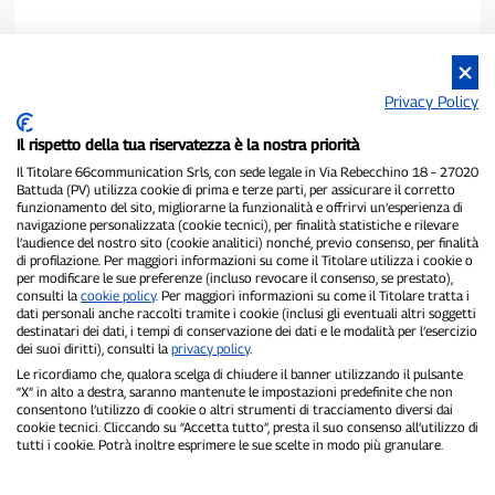
Privacy Policy
Il rispetto della tua riservatezza è la nostra priorità
Il Titolare 66communication Srls, con sede legale in Via Rebecchino 18 – 27020
Battuda (PV) utilizza cookie di prima e terze parti, per assicurare il corretto
funzionamento del sito, migliorarne la funzionalità e offrirvi un’esperienza di
navigazione personalizzata (cookie tecnici), per finalità statistiche e rilevare
P300.it è una Testata Giornalistica indipendente
l’audience del nostro sito (cookie analitici) nonché, previo consenso, per finalità
di profilazione. Per maggiori informazioni su come il Titolare utilizza i cookie o
Registrazione numero 1/2021 del 1/2/2021 - Tribunale di Pavia
per modificare le sue preferenze (incluso revocare il consenso, se prestato),
Proprietario ed editore:
66communication Srls
- P.IVA
consulti la
cookie policy
. Per maggiori informazioni su come il Titolare tratta i
02798890188
dati personali anche raccolti tramite i cookie (inclusi gli eventuali altri soggetti
Direttore Responsabile:
Alessandro Secchi
- Vicedirettore:
Federico
destinatari dei dati, i tempi di conservazione dei dati e le modalità per l’esercizio
Benedusi
dei suoi diritti), consulti la
privacy policy
.
Privacy Policy
-
Cookie Policy
Le ricordiamo che, qualora scelga di chiudere il banner utilizzando il pulsante
“X” in alto a destra, saranno mantenute le impostazioni predefinite che non
consentono l’utilizzo di cookie o altri strumenti di tracciamento diversi dai
"Se è successo davvero, lo trovi su P300.it"
cookie tecnici. Cliccando su “Accetta tutto”, presta il suo consenso all’utilizzo di
tutti i cookie. Potrà inoltre esprimere le sue scelte in modo più granulare.
Copyright © P300.it 2012-2026