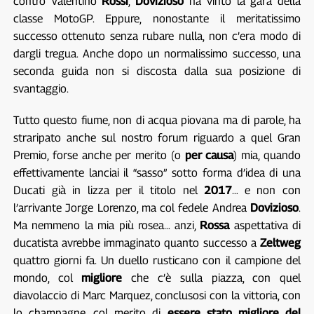
contro Valentino
Rossi
,
Dovizioso
ha vinto la gara della
classe MotoGP. Eppure, nonostante il meritatissimo
successo ottenuto senza rubare nulla, non c’era modo di
dargli tregua. Anche dopo un normalissimo successo, una
seconda guida non si discosta dalla sua posizione di
svantaggio.
Tutto questo fiume, non di acqua piovana ma di parole, ha
straripato anche sul nostro forum riguardo a quel Gran
Premio, forse anche per merito (o
per causa
) mia, quando
effettivamente lanciai il “sasso” sotto forma d’idea di una
Ducati già in lizza per il titolo nel
2017
… e non con
l’arrivante Jorge Lorenzo, ma col fedele Andrea
Dovizioso
.
Ma nemmeno la mia più rosea… anzi,
Rossa
aspettativa di
ducatista avrebbe immaginato quanto successo a
Zeltweg
quattro giorni fa. Un duello rusticano con il campione del
mondo, col
migliore
che c’è sulla piazza, con quel
diavolaccio di Marc Marquez, conclusosi con la vittoria, con
lo champagne, col merito di
essere stato migliore del