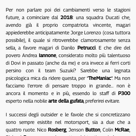
Per non parlare poi dei cambiamenti verso le stagioni
future, a cominciare dal
2018
: una squadra Ducati che,
avendo già il proprio compatriota vincente, magari
appiederebbe anticipatamente Jorge Lorenzo (cosa tuttora
possibile), il quale si ritroverebbe clamorosamente senza
sella, a favore magari di Danilo
Petrucci
. E che dire del
povero Andrea
Iannone
, considerato molto più talentuoso
di Dovi in passato (anche da me) e ora invece ai ferri corti
persino con il team Suzuki? Sarebbe una legnata
psicologica mica da ridere questa, per “
TheManiac
”. Ma non
facciamo l’errore di pensare troppo in grande… non è
ancora il momento e in più, essendo lo staff di
P300
esperto nella nobile
arte della gufata
, preferirei evitare.
I successi degli outsider e le favole che si concretizzano
sono sempre esistite nel motorsport, sia a due che a
quattro ruote. Nico
Rosberg
, Jenson
Button
, Colin
McRae
,