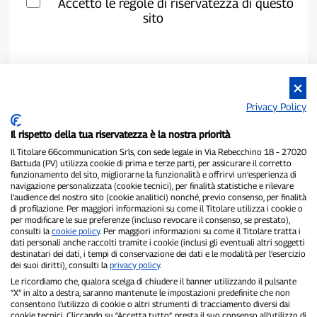
Accetto le regole di riservatezza di questo
sito
Privacy Policy
Il rispetto della tua riservatezza è la nostra priorità
Il Titolare 66communication Srls, con sede legale in Via Rebecchino 18 – 27020
Battuda (PV) utilizza cookie di prima e terze parti, per assicurare il corretto
funzionamento del sito, migliorarne la funzionalità e offrirvi un’esperienza di
navigazione personalizzata (cookie tecnici), per finalità statistiche e rilevare
P300.it è una Testata Giornalistica indipendente
l’audience del nostro sito (cookie analitici) nonché, previo consenso, per finalità
Registrazione numero 1/2021 del 1/2/2021 - Tribunale di Pavia
di profilazione. Per maggiori informazioni su come il Titolare utilizza i cookie o
per modificare le sue preferenze (incluso revocare il consenso, se prestato),
Proprietario ed editore:
66communication Srls
- P.IVA
consulti la
cookie policy
. Per maggiori informazioni su come il Titolare tratta i
02798890188
dati personali anche raccolti tramite i cookie (inclusi gli eventuali altri soggetti
Direttore Responsabile:
Alessandro Secchi
- Vicedirettore:
Federico
destinatari dei dati, i tempi di conservazione dei dati e le modalità per l’esercizio
Benedusi
dei suoi diritti), consulti la
privacy policy
.
Privacy Policy
-
Cookie Policy
Le ricordiamo che, qualora scelga di chiudere il banner utilizzando il pulsante
“X” in alto a destra, saranno mantenute le impostazioni predefinite che non
"Se è successo davvero, lo trovi su P300.it"
consentono l’utilizzo di cookie o altri strumenti di tracciamento diversi dai
cookie tecnici. Cliccando su “Accetta tutto”, presta il suo consenso all’utilizzo di