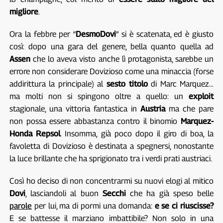
migliore
.
Ora la febbre per “
DesmoDovi
” si è scatenata, ed è giusto
così: dopo una gara del genere, bella quanto quella ad
Assen
che lo aveva visto anche lì protagonista, sarebbe un
errore non considerare Dovizioso come una minaccia (forse
addirittura la principale) al
sesto titolo
di Marc Marquez…
ma molti non si spingono oltre a quello: un
exploit
stagionale, una vittoria fantastica in
Austria
ma che pare
non possa essere abbastanza contro il binomio
Marquez-
Honda Repsol
. Insomma, già poco dopo il giro di boa, la
favoletta di Dovizioso è destinata a spegnersi, nonostante
la luce brillante che ha sprigionato tra i verdi prati austriaci.
Così ho deciso di non concentrarmi su nuovi elogi al mitico
Dovi
, lasciandoli al buon
Secchi
che ha già speso belle
parole
per lui, ma di pormi una domanda:
e se ci riuscisse?
E se battesse il marziano imbattibile? Non solo in una