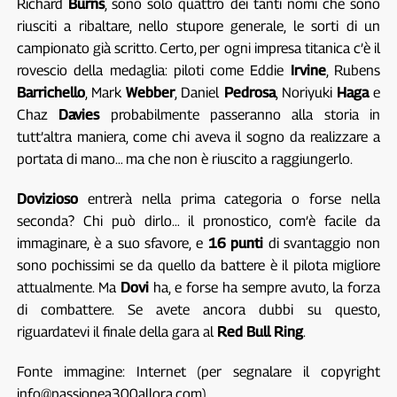
Richard
Burns
, sono solo quattro dei tanti nomi che sono
riusciti a ribaltare, nello stupore generale, le sorti di un
campionato già scritto. Certo, per ogni impresa titanica c’è il
rovescio della medaglia: piloti come Eddie
Irvine
, Rubens
Barrichello
, Mark
Webber
, Daniel
Pedrosa
, Noriyuki
Haga
e
Chaz
Davies
probabilmente passeranno alla storia in
tutt’altra maniera, come chi aveva il sogno da realizzare a
portata di mano… ma che non è riuscito a raggiungerlo.
Dovizioso
entrerà nella prima categoria o forse nella
seconda? Chi può dirlo… il pronostico, com’è facile da
immaginare, è a suo sfavore, e
16 punti
di svantaggio non
sono pochissimi se da quello da battere è il pilota migliore
attualmente. Ma
Dovi
ha, e forse ha sempre avuto, la forza
di combattere. Se avete ancora dubbi su questo,
riguardatevi il finale della gara al
Red Bull Ring
.
Fonte immagine: Internet (per segnalare il copyright
info@passionea300allora.com)