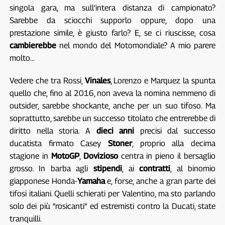
singola gara, ma sull’intera distanza di campionato?
Sarebbe da sciocchi supporlo oppure, dopo una
prestazione simile, è giusto farlo? E, se ci riuscisse, cosa
cambierebbe
nel mondo del Motomondiale? A mio parere
molto…
Vedere che tra Rossi,
Vinales
, Lorenzo e Marquez la spunta
quello che, fino al 2016, non aveva la nomina nemmeno di
outsider, sarebbe shockante, anche per un suo tifoso. Ma
soprattutto, sarebbe un successo titolato che entrerebbe di
diritto nella storia. A
dieci anni
precisi dal successo
ducatista firmato Casey
Stoner
, proprio alla decima
stagione in
MotoGP
,
Dovizioso
centra in pieno il bersaglio
grosso. In barba agli
stipendi
, ai
contratti
, al binomio
giapponese Honda-
Yamaha
e, forse, anche a gran parte dei
tifosi italiani. Quelli schierati per Valentino, ma sto parlando
solo dei più “rosicanti” ed estremisti contro la Ducati, state
tranquilli.