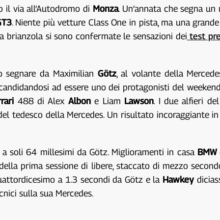
o il via all’Autodromo di
Monza
. Un’annata che segna un 
GT3
. Niente più vetture Class One in pista, ma una grande
ta brianzola si sono confermate le sensazioni dei
test pr
tto segnare da Maximilian
Götz
, al volante della Merce
candidandosi ad essere uno dei protagonisti del weekend 
rrari
488 di Alex
Albon
e Liam
Lawson
. I due alfieri d
el tedesco della Mercedes. Un risultato incoraggiante i
 a soli 64 millesimi da Götz. Miglioramenti in casa
BMW
ella prima sessione di libere, staccato di mezzo second
uattordicesimo a 1.3 secondi da Götz e la
Hawkey
dicia
ecnici sulla sua Mercedes.