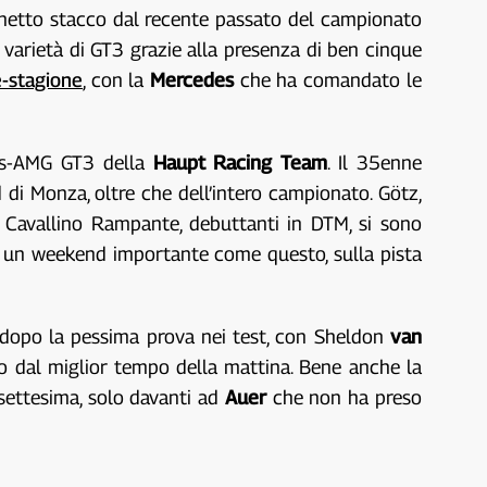
netto stacco dal recente passato del campionato
 varietà di GT3 grazie alla presenza di ben cinque
e-stagione
, con la
Mercedes
che ha comandato le
des-AMG GT3 della
Haupt Racing Team
. Il 35enne
di Monza, oltre che dell’intero campionato. Götz,
el Cavallino Rampante, debuttanti in DTM, si sono
n un weekend importante come questo, sulla pista
dopo la pessima prova nei test, con Sheldon
van
o dal miglior tempo della mattina. Bene anche la
ssettesima, solo davanti ad
Auer
che non ha preso