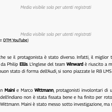
Media visibile solo per utenti registrati
Media visibile solo per utenti registrati
te:
DTM YouTube
)
 se il protagonista è stato diverso. Infatti, il miglio
 da Philip
Ellis
. L’inglese del team
Winward
è riuscito a m
l buon stato di forma dell’Audi, si sono piazzate le R8 LM
jun
Maini
e Marco
Wittmann
, protagonisti involontari di 
l’indiano non è stata fissata bene e ha finito per rotol
ittmann. Maini è stato messo sotto investigazione, ma sol