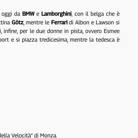
ti oggi da
BMW
e
Lamborghini
, con il belga che è
ttina
Götz
, mentre le
Ferrari
di Albon e Lawson si
i, infine, per le due donne in pista, ovvero Esmee
ort e si piazza tredicesima, mentre la tedesca è
della Velocità” di Monza.