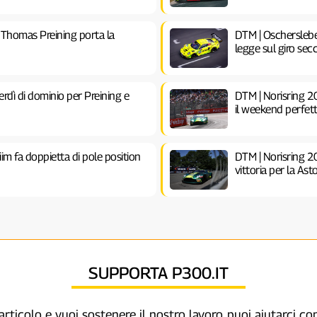
Thomas Preining porta la
DTM | Oscherslebe
legge sul giro sec
dì di dominio per Preining e
DTM | Norisring 2
il weekend perfet
im fa doppietta di pole position
DTM | Norisring 20
vittoria per la As
SUPPORTA P300.IT
articolo e vuoi sostenere il nostro lavoro, puoi aiutarci c