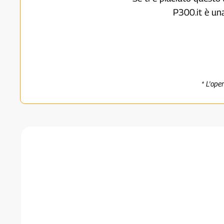
P300.it è un
* L'ope