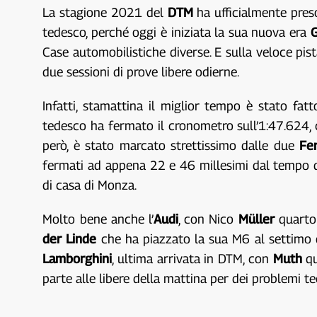
La stagione 2021 del
DTM
ha ufficialmente pres
tedesco, perché oggi è iniziata la sua nuova era
Case automobilistiche diverse. E sulla veloce pis
due sessioni di prove libere odierne.
Infatti, stamattina il miglior tempo è stato fa
tedesco ha fermato il cronometro sull’1:47.624, 
però, è stato marcato strettissimo dalle due
Fe
fermati ad appena 22 e 46 millesimi dal tempo d
di casa di Monza.
Molto bene anche l’
Audi
, con Nico
Müller
quarto
der Linde
che ha piazzato la sua M6 al settimo d
Lamborghini
, ultima arrivata in DTM, con
Muth
q
parte alle libere della mattina per dei problemi t