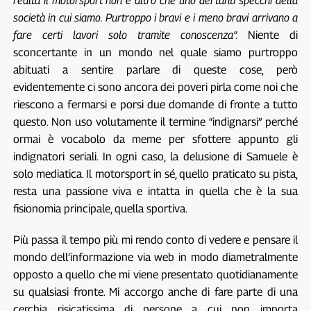
realtà il motorsport non è altro che uno dei tanti specchi della
società in cui siamo. Purtroppo i bravi e i meno bravi arrivano a
fare certi lavori solo tramite conoscenza”.
Niente di
sconcertante in un mondo nel quale siamo purtroppo
abituati a sentire parlare di queste cose, però
evidentemente ci sono ancora dei poveri pirla come noi che
riescono a fermarsi e porsi due domande di fronte a tutto
questo. Non uso volutamente il termine “indignarsi” perché
ormai è vocabolo da meme per sfottere appunto gli
indignatori seriali. In ogni caso, la delusione di Samuele è
solo mediatica. Il motorsport in sé, quello praticato su pista,
resta una passione viva e intatta in quella che è la sua
fisionomia principale, quella sportiva.
Più passa il tempo più mi rendo conto di vedere e pensare il
mondo dell’informazione via web in modo diametralmente
opposto a quello che mi viene presentato quotidianamente
su qualsiasi fronte. Mi accorgo anche di fare parte di una
cerchia risicatissima di persone a cui non importa