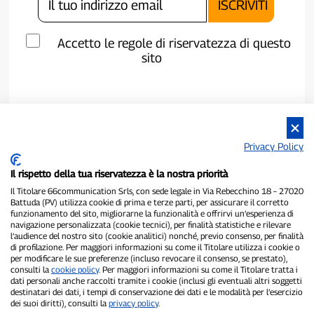
Accetto le regole di riservatezza di questo
sito
Privacy Policy
Il rispetto della tua riservatezza è la nostra priorità
Il Titolare 66communication Srls, con sede legale in Via Rebecchino 18 – 27020
Battuda (PV) utilizza cookie di prima e terze parti, per assicurare il corretto
funzionamento del sito, migliorarne la funzionalità e offrirvi un’esperienza di
navigazione personalizzata (cookie tecnici), per finalità statistiche e rilevare
P300.it è una Testata Giornalistica indipendente
l’audience del nostro sito (cookie analitici) nonché, previo consenso, per finalità
Registrazione numero 1/2021 del 1/2/2021 - Tribunale di Pavia
di profilazione. Per maggiori informazioni su come il Titolare utilizza i cookie o
per modificare le sue preferenze (incluso revocare il consenso, se prestato),
Proprietario ed editore:
66communication Srls
- P.IVA
consulti la
cookie policy
. Per maggiori informazioni su come il Titolare tratta i
02798890188
dati personali anche raccolti tramite i cookie (inclusi gli eventuali altri soggetti
Direttore Responsabile:
Alessandro Secchi
- Vicedirettore:
Federico
destinatari dei dati, i tempi di conservazione dei dati e le modalità per l’esercizio
Benedusi
dei suoi diritti), consulti la
privacy policy
.
Privacy Policy
-
Cookie Policy