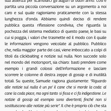
sua assenza per scambiarci gli auguri di buon anno: così è
partita una piccola conversazione su un argomento a noi
caro e sul quale ragioniamo praticamente con la stessa
lunghezza d’onda. Abbiamo quindi deciso di rendere
pubblica questa riflessione condivisa, che riguarda la
pochezza del sistema mediatico di questo paese, le basi su
cui si poggia, i valori che trasmette ed il modo con il quale
le informazioni vengono veicolate al pubblico. Pubblico
che, nella maggior parte dei casi, viene imboccato a colpi di
titoli da clickbaiting e notizie sul nulla. Non succede solo
nel mondo del motorsport, sia chiaro: basti prendere come
esempio i grandi colossi dell’informazione e lasciare
scorrere le colonne di destra zeppe di gossip e di inutilità
totali. Su queste, Samuele ragiona giustamente:
“Riguardo
alle notizie sul nulla è un po’ il cane che si morde la coda: al
cane la coda piace, ma ogni tanto si fissa e ci fa indigestione. Le
notizie di gossip ad esempio sono divertenti, finché non si
sostituiscono alle notizie più serie”
. Il che è proprio ciò che sta