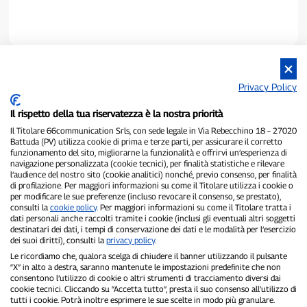
Privacy Policy
Il rispetto della tua riservatezza è la nostra priorità
Il Titolare 66communication Srls, con sede legale in Via Rebecchino 18 – 27020
Battuda (PV) utilizza cookie di prima e terze parti, per assicurare il corretto
funzionamento del sito, migliorarne la funzionalità e offrirvi un’esperienza di
navigazione personalizzata (cookie tecnici), per finalità statistiche e rilevare
P300.it è una Testata Giornalistica indipendente
l’audience del nostro sito (cookie analitici) nonché, previo consenso, per finalità
Registrazione numero 1/2021 del 1/2/2021 - Tribunale di Pavia
di profilazione. Per maggiori informazioni su come il Titolare utilizza i cookie o
Proprietario ed editore:
66communication Srls
- P.IVA
per modificare le sue preferenze (incluso revocare il consenso, se prestato),
02798890188
consulti la
cookie policy
. Per maggiori informazioni su come il Titolare tratta i
Direttore Responsabile:
Alessandro Secchi
- Vicedirettore:
Federico
dati personali anche raccolti tramite i cookie (inclusi gli eventuali altri soggetti
destinatari dei dati, i tempi di conservazione dei dati e le modalità per l’esercizio
Benedusi
dei suoi diritti), consulti la
privacy policy
.
Privacy Policy
-
Cookie Policy
Le ricordiamo che, qualora scelga di chiudere il banner utilizzando il pulsante
“X” in alto a destra, saranno mantenute le impostazioni predefinite che non
"Se è successo davvero, lo trovi su P300.it"
consentono l’utilizzo di cookie o altri strumenti di tracciamento diversi dai
cookie tecnici. Cliccando su “Accetta tutto”, presta il suo consenso all’utilizzo di
Copyright © P300.it 2012-2026
tutti i cookie. Potrà inoltre esprimere le sue scelte in modo più granulare.