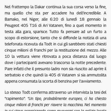
Nel frattempo la Dakar continua la sua corsa verso la fine,
ma quello che sta per accadere ha dell’incredibile. A
Bamako, nel Niger, alle 6:20 di lunedì 18 gennaio la
Peugeot 405 T16 di Ari Vatanen, fino a quel momento in
testa alla gara, sparisce. Tutto fa pensare ad un furto a
scopo di estorsione, tanto che si diffonde la notizia di una
telefonata ricevuta da Todt in cui gli sarebbero stati chiesti
cinque milioni di franchi per la restituzione del mezzo. Alle
10 la vettura viene ritrovata a poca distanza dal luogo
dove i partecipanti avevano trascorso la notte precedente.
Pare infatti che il presunto ladro non sia riuscito ad aprire il
serbatoio e che quindi la 405 di Vatanen si sia ammutolita
appena consumata la scorta di benzina per l’avviamento.
Lo stesso Todt conferma attraverso un intervista la tesi del
“rapimento”:
“Un tipo, probabilmente europeo, ci ha chiesto
cinque milioni di franchi per riavere la macchina. Nel momento
in cui stavo organizzando come muovermi con la polizia locale