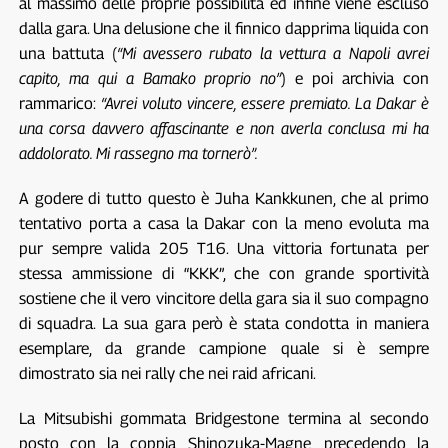
al massimo delle proprie possibilità ed infine viene escluso
dalla gara. Una delusione che il finnico dapprima liquida con
una battuta (
“Mi avessero rubato la vettura a Napoli avrei
capito, ma qui a Bamako proprio
no”
)
e poi archivia con
rammarico:
“A
vrei voluto vincere, essere premiato. La Dakar è
una corsa davvero affascinante e non averla conclusa mi ha
addolorato. Mi rassegno ma tornerò”.
A godere di tutto questo è Juha Kankkunen, che al primo
tentativo porta a casa la Dakar con la meno evoluta ma
pur sempre valida 205 T16. Una vittoria fortunata per
stessa ammissione di “KKK”, che con grande sportività
sostiene che il vero vincitore della gara sia il suo compagno
di squadra. La sua gara però è stata condotta in maniera
esemplare, da grande campione quale si è sempre
dimostrato sia nei rally che nei raid africani.
La Mitsubishi gommata Bridgestone termina al secondo
posto con la coppia Shinozuka-Magne, precedendo la