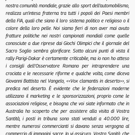
nostra comunità mondiale, grazie allo sport dell’automobilismo,
realizza un’intesa fraterna tra tutti i popoli dei Paesi membri
della FIA, quali che siano il loro sistema politico e religioso o il
colore della loro pelle. Noi siamo fieri di non aver mai avuto
fratture politiche nei nostri campionati mondiali come quelle
conosciute a due riprese dai Giochi Olimpici che il giornale del
Sacro Soglio sembra glorificare. Sotto alcuni punti di vista il
rally Parigi-Dakar è certamente criticabile, ma io non ho atteso
i consigli dell’Osservatore Romano per intraprendere una
crociata e le necessarie riforme e qualche volta, come diceva
Giovanni Battista nel Vangelo, <<Vox clamantis in deserto>>, si
predica nel deserto. È evidente che le federazioni moderne
utilizzano il marketing e le sponsorizzazioni, proprio come le
associazioni religiose, e bisogna che voi siate informato che in
Australia ho scoperto che per assistere alla visita di Vostra
Santità, i posti in tribuna sono stati venduti a 40.000 lire,
mentre numerosi commercianti si davano senza vergogna al
commercio di immagini sacre. Io vi assicuro, Vostra Sanità, che