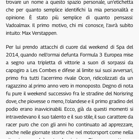
trovare un nome a questo spazio personale, un’etichetta
che per quanto semplice identifichi la mia personalità e
opinione. È stato più semplice di quanto pensassi:
Vadoalmax. Il primo motivo, chi mi conosce, l’avrà subito
intuito: Max Verstappen.
Per lui prendo attacchi di cuore dal weekend di Spa del
2014, quando nell’ormai defunta Formula 3 Europea mise
a segno una tripletta di vittorie a suon di sorpassi da
capogiro a Les Combes e difese al limite sui suoi avversari,
primo fra tutti l’acerrimo rivale Ocon, ridicolizzati da un
ragazzino al primo anno vero in monoposto. Degno di nota
fu pure il weekend successivo fra le stradine del Norisring
dove, che piovesse o meno, l’olandese e il primo gradino del
podio erano inavvicinabili. Ecco, già da questi momenti si
intravedevano il suo talento e il suo stile, il suo carattere da
racer puro che con gli anni ho continuato ad apprezzare,
anche nelle giornate storte che nel motorsport come nella