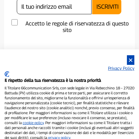
Accetto le regole di riservatezza di questo
sito
Privacy Policy
Il rispetto della tua riservatezza è la nostra priorità
Il Titolare 66communication Srls, con sede legale in Via Rebecchino 18 – 27020
Battuda (PV) utilizza cookie di prima e terze parti, per assicurare il corretto
funzionamento del sito, migliorarne la funzionalità e offrirvi un’esperienza di
navigazione personalizzata (cookie tecnici), per finalità statistiche e rilevare
P300.it è una Testata Giornalistica indipendente
l’audience del nostro sito (cookie analitici) nonché, previo consenso, per finalità
di profilazione. Per maggiori informazioni su come il Titolare utilizza i cookie o
Registrazione numero 1/2021 del 1/2/2021 - Tribunale di Pavia
per modificare le sue preferenze (incluso revocare il consenso, se prestato),
Proprietario ed editore:
66communication Srls
- P.IVA
consulti la
cookie policy
. Per maggiori informazioni su come il Titolare tratta i
02798890188
dati personali anche raccolti tramite i cookie (inclusi gli eventuali altri soggetti
Direttore Responsabile:
Alessandro Secchi
- Vicedirettore:
Federico
destinatari dei dati, i tempi di conservazione dei dati e le modalità per l’esercizio
Benedusi
dei suoi diritti), consulti la
privacy policy
.