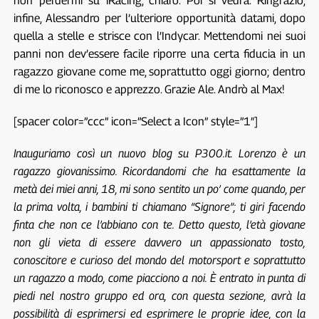
non perdermi su iRacing, chiaro. Poi si vedrà. Ringrazio,
infine, Alessandro per l’ulteriore opportunità datami, dopo
quella a stelle e strisce con l’Indycar. Mettendomi nei suoi
panni non dev’essere facile riporre una certa fiducia in un
ragazzo giovane come me, soprattutto oggi giorno; dentro
di me lo riconosco e apprezzo. Grazie Ale. Andrò al Max!
[spacer color=”ccc” icon=”Select a Icon” style=”1″]
Inauguriamo così un nuovo blog su P300.it. Lorenzo è un
ragazzo giovanissimo. Ricordandomi che ha esattamente la
metà dei miei anni, 18, mi sono sentito un po’ come quando, per
la prima volta, i bambini ti chiamano “Signore”; ti giri facendo
finta che non ce l’abbiano con te. Detto questo, l’età giovane
non gli vieta di essere davvero un appassionato tosto,
conoscitore e curioso del mondo del motorsport e soprattutto
un ragazzo a modo, come piacciono a noi. È entrato in punta di
piedi nel nostro gruppo ed ora, con questa sezione, avrà la
possibilità di esprimersi ed esprimere le proprie idee, con la