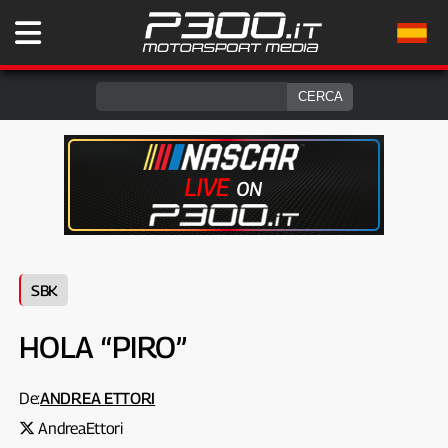
SBK
HOLA “PIRO”
De:
ANDREA ETTORI
AndreaEttori