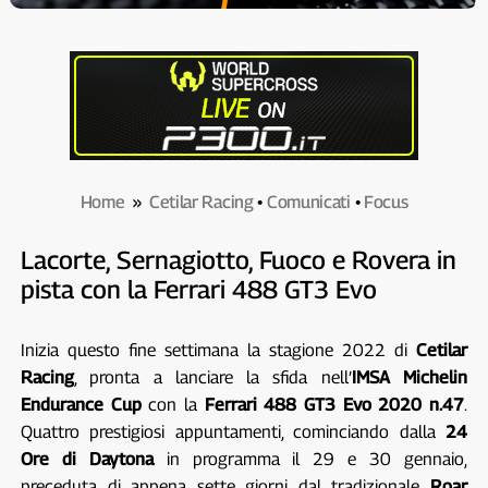
Home
»
Cetilar Racing
•
Comunicati
•
Focus
Lacorte, Sernagiotto, Fuoco e Rovera in
pista con la Ferrari 488 GT3 Evo
Inizia questo fine settimana la stagione 2022 di
Cetilar
Racing
, pronta a lanciare la sfida nell’
IMSA Michelin
Endurance Cup
con la
Ferrari 488 GT3 Evo 2020 n.47
.
Quattro prestigiosi appuntamenti, cominciando dalla
24
Ore di Daytona
in programma il 29 e 30 gennaio,
preceduta di appena sette giorni dal tradizionale
Roar