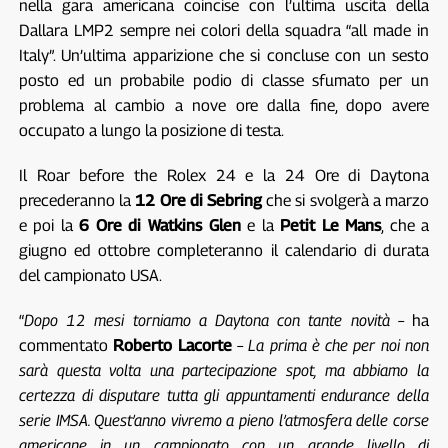
nella gara americana coincise con l’ultima uscita della
Dallara LMP2 sempre nei colori della squadra “all made in
Italy”. Un’ultima apparizione che si concluse con un sesto
posto ed un probabile podio di classe sfumato per un
problema al cambio a nove ore dalla fine, dopo avere
occupato a lungo la posizione di testa.
Il Roar before the Rolex 24 e la 24 Ore di Daytona
precederanno la
12 Ore di Sebring
che si svolgerà a marzo
e poi la
6 Ore di Watkins Glen
e la
Petit Le Mans
, che a
giugno ed ottobre completeranno il calendario di durata
del campionato USA.
“
Dopo 12 mesi torniamo a Daytona con tante novità
– ha
commentato
Roberto Lacorte
–
La prima è che per noi non
sarà questa volta una partecipazione spot, ma abbiamo la
certezza di disputare tutta gli appuntamenti endurance della
serie IMSA. Quest’anno vivremo a pieno l’atmosfera delle corse
americane in un campionato con un grande livello di