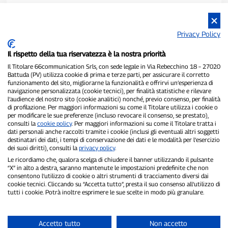
Privacy Policy
Il rispetto della tua riservatezza è la nostra priorità
Il Titolare 66communication Srls, con sede legale in Via Rebecchino 18 – 27020
Battuda (PV) utilizza cookie di prima e terze parti, per assicurare il corretto
funzionamento del sito, migliorarne la funzionalità e offrirvi un’esperienza di
navigazione personalizzata (cookie tecnici), per finalità statistiche e rilevare
P300.it è una Testata Giornalistica indipendente
l’audience del nostro sito (cookie analitici) nonché, previo consenso, per finalità
di profilazione. Per maggiori informazioni su come il Titolare utilizza i cookie o
Registrazione numero 1/2021 del 1/2/2021 - Tribunale di Pavia
per modificare le sue preferenze (incluso revocare il consenso, se prestato),
Proprietario ed editore:
66communication Srls
- P.IVA
consulti la
cookie policy
. Per maggiori informazioni su come il Titolare tratta i
02798890188
dati personali anche raccolti tramite i cookie (inclusi gli eventuali altri soggetti
Direttore Responsabile:
Alessandro Secchi
- Vicedirettore:
Federico
destinatari dei dati, i tempi di conservazione dei dati e le modalità per l’esercizio
Benedusi
dei suoi diritti), consulti la
privacy policy
.
Privacy Policy
-
Cookie Policy
Le ricordiamo che, qualora scelga di chiudere il banner utilizzando il pulsante
“X” in alto a destra, saranno mantenute le impostazioni predefinite che non
consentono l’utilizzo di cookie o altri strumenti di tracciamento diversi dai
"Se è successo davvero, lo trovi su P300.it"
cookie tecnici. Cliccando su “Accetta tutto”, presta il suo consenso all’utilizzo di
tutti i cookie. Potrà inoltre esprimere le sue scelte in modo più granulare.
Copyright © P300.it 2012-2026
Accetto tutto
Non accetto